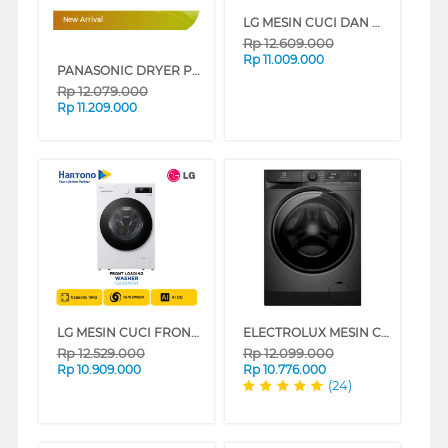
LG MESIN CUCI DAN DRYER PENGERING WASHER AND DRYERS 14 KG FV1414H2BA
New Arrival
Rp
12.609.000
Rp
11.009.000
PANASONIC DRYER PENGERING ELECTRIC CARE+ EDITION 10.5 KG NHEH05JD1
Rp
12.079.000
Rp
11.209.000
LG MESIN CUCI FRONT LOADING WASHER 15 KG F2515SNEW1
ELECTROLUX MESIN CUCI FRONT LOADING WASHER 10 KG EWF1023P5SC
Rp
12.529.000
Rp
12.099.000
Rp
10.909.000
Rp
10.776.000
(24)