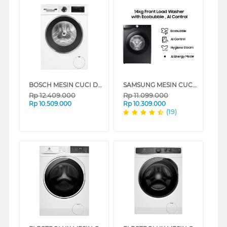
BOSCH MESIN CUCI DAN DRYER PENGERING WASHER AND DRYERS 10.5 KG WNA264U9ID
SAMSUNG MESIN CUCI FRONT LOADING WASHER 14 KG WW14T504DAB/SE
Rp
12.409.000
Rp
11.099.000
Rp
10.509.000
Rp
10.309.000
(19)