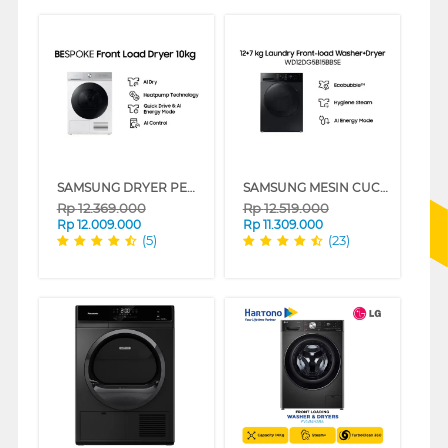
SAMSUNG DRYER PENGERING ELECTRIC DRYER 10 KG DV10BB9440GHSE
SAMSUNG MESIN CUCI DAN DRYER PENGERING WASHER AND DRYERS 12+7 KG WD12DG5B15BBSE
Rp
12.369.000
Rp
12.519.000
Rp
12.009.000
Rp
11.309.000
(5)
(23)