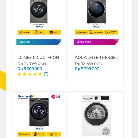
Last Stock
Special Price
LG MESIN CUCI FRONT LOADING WASHER 10.5 KG FV1411S4PN
AQUA DRYER PENGERING ELECTRIC DRYER 10 KG FQV-105DR
Rp
10.769.000
Rp
12.289.000
Rp
9.309.000
Rp
9.309.000
(3)