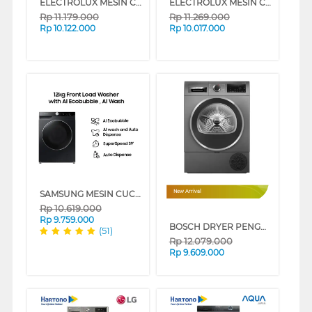
ELECTROLUX MESIN CUCI DAN DRYER PENGERING WASHER AND DRYERS 8 KG EWW8024P3WC
ELECTROLUX MESIN CUCI FRONT LOADING WASHER 9 KG EWF9023P5WC
Rp
11.179.000
Rp
11.269.000
Rp
10.122.000
Rp
10.017.000
SAMSUNG MESIN CUCI FRONT LOADING WASHER 12 KG WW12CGP44DSBSE
New Arrival
Rp
10.619.000
Rp
9.759.000
BOSCH DRYER PENGERING ELECTRIC DRYER 10 KG WQG25303ID
(51)
Rp
12.079.000
Rp
9.609.000