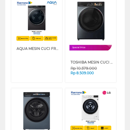
AQUA MESIN CUCI FRONT LOADING WASHER 13 KG FQW-1360BF
Special Price
TOSHIBA MESIN CUCI DAN DRYER PENGERING WASHER AND DRYERS 10.5 KG TWD-T25BZU115MWN_M
Rp
10.579.000
Rp
8.509.000