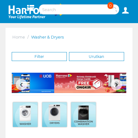
0
Home
/
Washer & Dryers
Filter
Urutkan