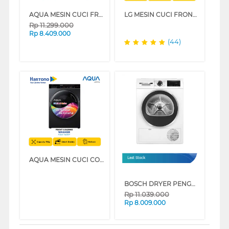
AQUA MESIN CUCI FRONT LOADING WASHER 12 KG AW12-BPD4377U1L
LG MESIN CUCI FRONT LOADING WASHER 11 KG FV1411S5WN
Rp
11.299.000
Rp
8.409.000
(44)
AQUA MESIN CUCI COLOR TOUCH AI FRONT LOADING WASHER 11 KG FQW-1160DF
Last Stock
BOSCH DRYER PENGERING ELECTRIC DRYER 9 KG WQG24200ID
Rp
11.039.000
Rp
8.009.000