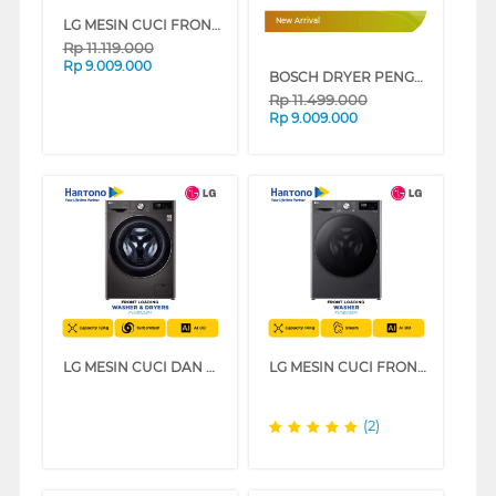
LG MESIN CUCI FRONT LOADING WASHER 12 KG FV1412S3B
New Arrival
Rp
11.119.000
Rp
9.009.000
BOSCH DRYER PENGERING ELECTRIC DRYER 10 KG WQG25302ID
Rp
11.499.000
Rp
9.009.000
LG MESIN CUCI DAN DRYER PENGERING WASHER AND DRYERS 12 KG FV1412D4M
LG MESIN CUCI FRONT LOADING WASHER 14 KG FV1414S5M
(2)