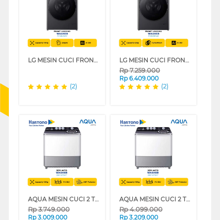
LG MESIN CUCI FRONT LOADING WASHER 14 KG FV1414S5M
LG MESIN CUCI FRONT LOADING WASHER 9 KG FV1209S4M
Rp
7.259.000
Rp
6.409.000
(2)
(2)
AQUA MESIN CUCI 2 TABUNG SEMI AUTO WASHER 13 KG QW-1370HT
AQUA MESIN CUCI 2 TABUNG SEMI AUTO WASHER 15 KG QW-1570HT
Rp
3.749.000
Rp
4.099.000
Rp
3.009.000
Rp
3.209.000