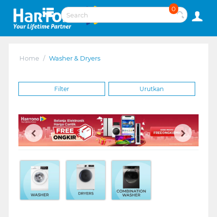
0
Home
/
Washer & Dryers
Filter
Urutkan