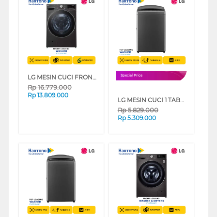
LG MESIN CUCI FRONT LOADING WASHER 24 KG F2724SVRB
Special Price
Rp
16.779.000
Rp
13.809.000
LG MESIN CUCI 1 TABUNG TOP LOAD WASHER 10.5 KG TV2110DV3B
Rp
5.829.000
Rp
5.309.000