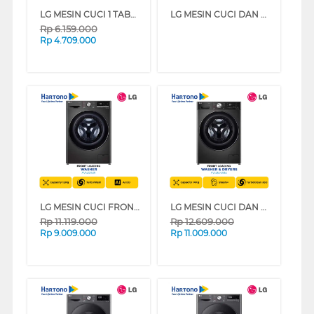
LG MESIN CUCI 1 TABUNG TOP LOAD WASHER 11 KG TV2111DV3B
LG MESIN CUCI DAN DRYER PENGERING WASHER AND DRYERS 12 KG FV1412D4M
Rp
6.159.000
Rp
4.709.000
LG MESIN CUCI FRONT LOADING WASHER 12 KG FV1412S3B
LG MESIN CUCI DAN DRYER PENGERING WASHER AND DRYERS 14 KG FV1414H2BA
Rp
11.119.000
Rp
12.609.000
Rp
9.009.000
Rp
11.009.000