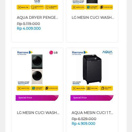
AQUA DRYER PENGERING ELECTRIC DRYER 7 KG FQV-701E
LG MESIN CUCI WASHER AND DRYERS 21 KG WASHTOWER WT2117NHB
Rp
5.119.000
Rp
4.009.000
Special Price
Special Price
LG MESIN CUCI WASHER AND DRYERS 14 KG OBJET WASHTOWER WT1410NHEG
AQUA MESIN CUCI 1 TABUNG TOP LOAD WASHER 10.5 KG AQW-1060DR
Rp
6.529.000
Rp
4.909.000