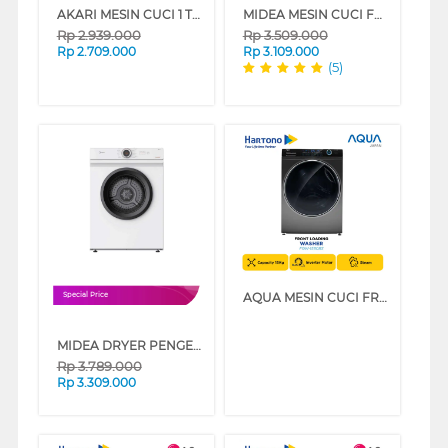
AKARI MESIN CUCI 1 TABUNG TOP LOAD WASHER 9 KG WMT1199
MIDEA MESIN CUCI FRONT LOADING WASHER 7.5 KG MF100W75
Rp
2.939.000
Rp
3.509.000
Rp
2.709.000
Rp
3.109.000
(5)
AQUA MESIN CUCI FRONT LOADING WASHER 15 KG FQW-1580BS
Special Price
MIDEA DRYER PENGERING ELECTRIC DRYER 7 KG MD100A70
Rp
3.789.000
Rp
3.309.000