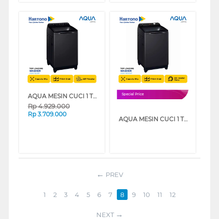
AQUA MESIN CUCI 1 TABUNG TOP LOAD WASHER 9 KG AQW-920R
Special Price
Rp
4.929.000
Rp
3.709.000
AQUA MESIN CUCI 1 TABUNG TOP LOAD WASHER 9 KG AQW-960DR
PREV
1
2
3
4
5
6
7
8
9
10
11
12
NEXT