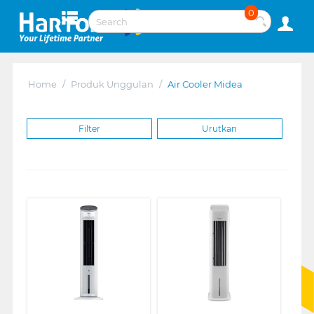
0
Home
/
Produk Unggulan
/
Air Cooler Midea
Filter
Urutkan