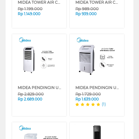
MIDEA TOWER AIR COOLER 4 L MAC400R0APW
MIDEA TOWER AIR COOLER 5 L MAC500M0BPW
Rp
1.199.000
Rp
989.000
Rp
1.149.000
Rp
939.000
MIDEA PENDINGIN UDARA AIR COOLER 7 L AC200-W
MIDEA PENDINGIN UDARA AIR COOLER 7 L AC-120U
Rp
2.829.000
Rp
1.729.000
Rp
2.689.000
Rp
1.639.000
(1)