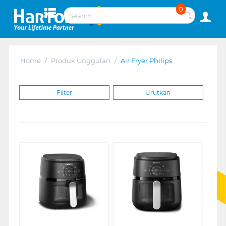
0
Home
/
Produk Unggulan
/
Air Fryer Philips
Filter
Urutkan