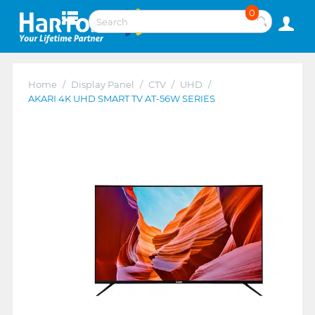
0
Home
/
Display Panel
/
CTV
/
UHD
/
AKARI 4K UHD SMART TV AT-56W SERIES