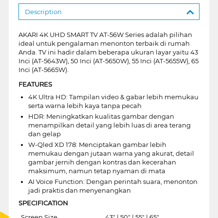
Description
AKARI 4K UHD SMART TV AT-56W Series adalah pilihan
ideal untuk pengalaman menonton terbaik di rumah
Anda. TV ini hadir dalam beberapa ukuran layar yaitu 43
Inci (AT-5643W), 50 Inci (AT-5650W), 55 Inci (AT-5655W), 65
Inci (AT-5665W).
FEATURES
4K Ultra HD: Tampilan video & gabar lebih memukau
serta warna lebih kaya tanpa pecah
HDR: Meningkatkan kualitas gambar dengan
menampilkan detail yang lebih luas di area terang
dan gelap
W-Qled XD 178: Menciptakan gambar lebih
memukau dengan jutaan warna yang akurat, detail
gambar jernih dengan kontras dan kecerahan
maksimum, namun tetap nyaman di mata
AI Voice Function: Dengan perintah suara, menonton
jadi praktis dan menyenangkan
SPECIFICATION
Screen Size
43" | 50" | 55" | 65"