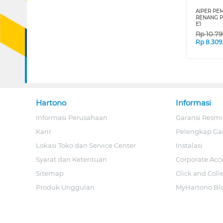
AIPER PE
RENANG P
E1
Rp
10.7
Rp
8.309
Hartono
Informasi
Informasi Perusahaan
Garansi Resmi
Karir
Pelengkap Ga
Lokasi Toko dan Service Center
Instalasi
Syarat dan Ketentuan
Corporate Acc
Sitemap
Click and Coll
Produk Unggulan
MyHartono Bl