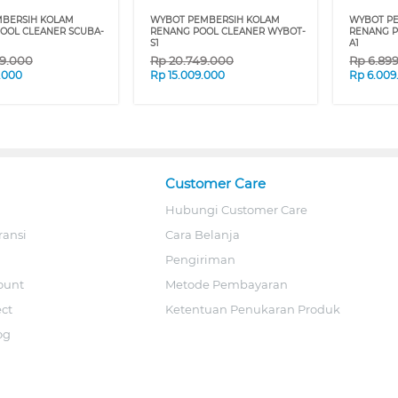
MBERSIH KOLAM
WYBOT PEMBERSIH KOLAM
WYBOT P
OOL CLEANER SCUBA-
RENANG POOL CLEANER WYBOT-
RENANG P
S1
A1
99.000
Rp
20.749.000
Rp
6.89
.000
Rp
15.009.000
Rp
6.009
Customer Care
Hubungi Customer Care
ransi
Cara Belanja
Pengiriman
ount
Metode Pembayaran
ect
Ketentuan Penukaran Produk
og