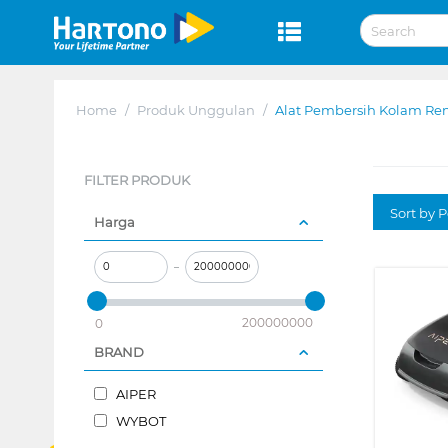
Home
/
Produk Unggulan
/
Alat Pembersih Kolam Re
FILTER PRODUK
Sort by P
Harga
–
200000000
0
BRAND
AIPER
WYBOT