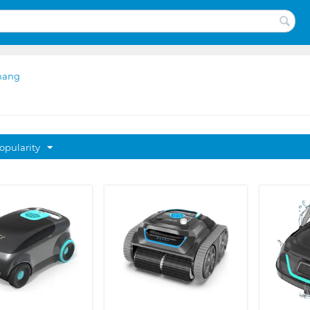
nang
opularity