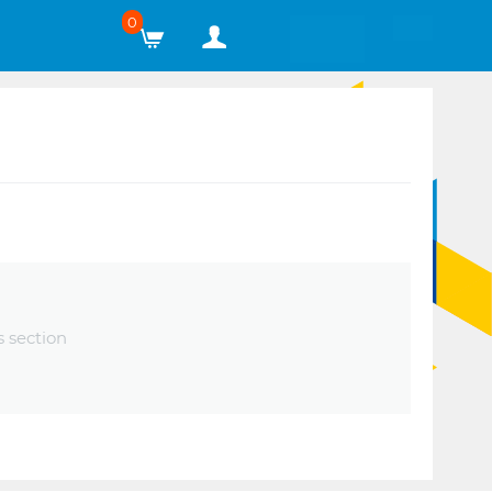
0
s section