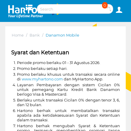
0
Home
/
Bank
/
Danamon Mobile
Syarat dan Ketentuan
Periode promo berlaku 01 - 31 Agustus 2026.
Promo berlaku setiap hari.
Promo berlaku khusus untuk transaksi secara online
di
www.myhartono.com
dan MyHartono App.
Layanan Pembayaran dengan sistem Cicilan 0%
untuk pemegang Kartu Kredit Bank Danamon
berlogo Visa & Mastercard.
Berlaku untuk transaksi Cicilan 0% dengan tenor 3, 6,
dan 12 bulan.
Hartono berhak untuk membatalkan transaksi
apabila ada ketidaksesuaian Syarat dan Ketentuan
dalam transaksi.
Hartono berhak mengubah Syarat & Ketentuan
promo, termasuk menghentikan promosi tanpa