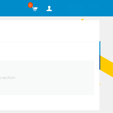
0
s section