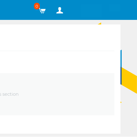
0
s section