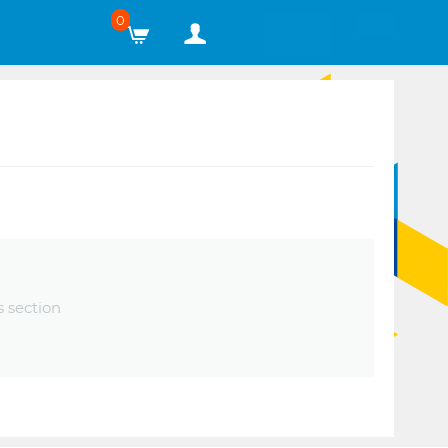
0
s section