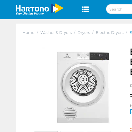
Home
/
Washer & Dryers
/
Dryers
/
Electric Dryers
/
E
T
H
C