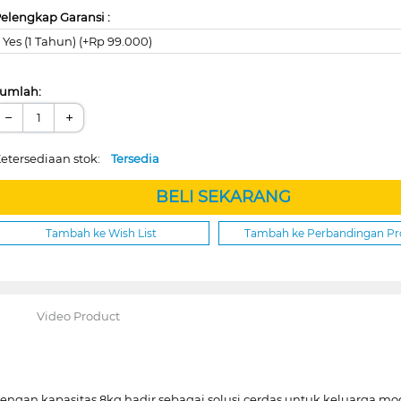
elengkap Garansi :
Yes (1 Tahun) (+Rp 99.000)
umlah:
−
+
etersediaan stok:
Tersedia
BELI SEKARANG
Tambah ke Wish List
Tambah ke Perbandingan P
Video Product
gan kapasitas 8kg hadir sebagai solusi cerdas untuk keluarga mo