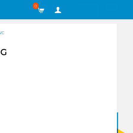
0
WC
NG