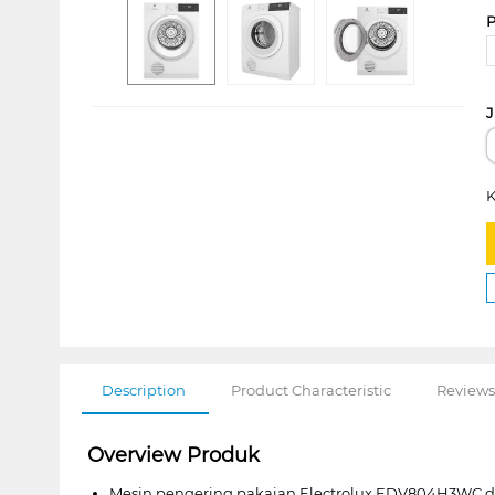
P
J
K
Description
Product Characteristic
Reviews
Overview Produk
Mesin pengering pakaian Electrolux EDV804H3WC den