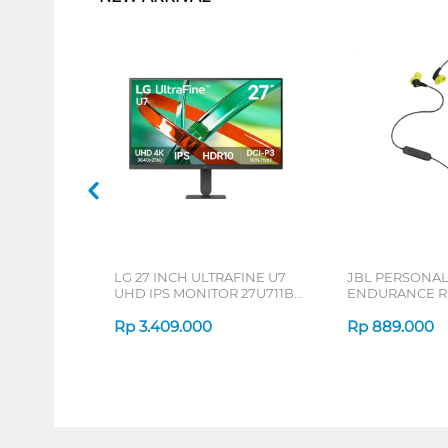
LG 27 INCH ULTRAFINE U7
JBL PERSONA
UHD IPS MONITOR 27U711B-
ENDURANCE RU
B_G3
Rp
3.409.000
Rp
889.000