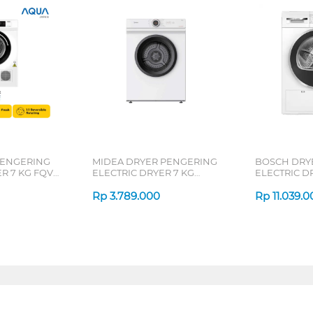
PENGERING
MIDEA DRYER PENGERING
BOSCH DRY
R 7 KG FQV-
ELECTRIC DRYER 7 KG
ELECTRIC D
MD100A70
WQG24200I
Rp
3.789.000
Rp
11.039.