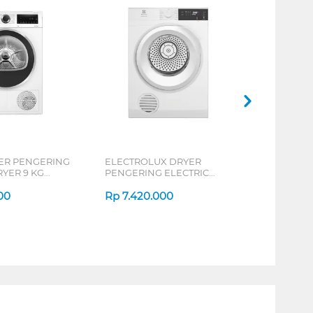
ER PENGERING
ELECTROLUX DRYER
RYER 9 KG
PENGERING ELECTRIC
D
DRYER 9 KG EDV904H3WC
000
Rp
7.420.000