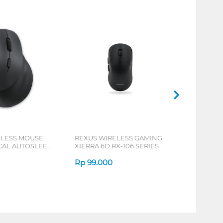
ELESS MOUSE
REXUS WIRELESS GAMING
ICAL AUTOSLEEP
XIERRA 6D RX-106 SERIES
ERIES
Rp
99.000