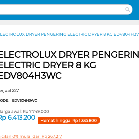
LECTROLUX DRYER PENGERING ELECTRIC DRYER 8 KG EDV804H3
ELECTROLUX DRYER PENGERI
ELECTRIC DRYER 8 KG
EDV804H3WC
erjual 227
CODE:
EDV804H3WC
arga awal:
Rp
7.749.000
Rp
6.413.200
Hemat hingga:
Rp
1.335.800
icilan 0% mulai dari
Rp
267.217