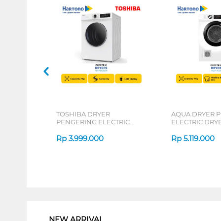
TOSHIBA DRYER
AQUA DRYER 
PENGERING ELECTRIC
ELECTRIC DRYE
DRYER 7 KG TD-H80SEN
701E
Rp
3.999.000
Rp
5.119.000
1
NEW ARRIVAL