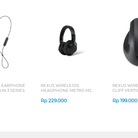
L EARPHONE
REXUS WIRELESSS
REXUS WIR
N 3 SERIES
HEADPHONE METRO M2
CLIFF VERT
SERIES
7D QV-260 S
Rp
229.000
Rp
199.000