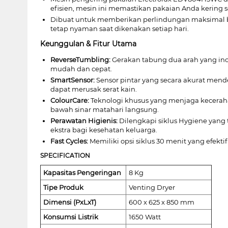
efisien, mesin ini memastikan pakaian Anda kering 
Dibuat untuk memberikan perlindungan maksimal bag
tetap nyaman saat dikenakan setiap hari.
Keunggulan & Fitur Utama
ReverseTumbling:
Gerakan tabung dua arah yang inov
mudah dan cepat.
SmartSensor:
Sensor pintar yang secara akurat men
dapat merusak serat kain.
ColourCare:
Teknologi khusus yang menjaga kecerah
bawah sinar matahari langsung.
Perawatan Higienis:
Dilengkapi siklus Hygiene yang
ekstra bagi kesehatan keluarga.
Fast Cycles:
Memiliki opsi siklus 30 menit yang efek
SPECIFICATION
Kapasitas Pengeringan
8 Kg
Tipe Produk
Venting Dryer
Dimensi (PxLxT)
600 x 625 x 850 mm
Konsumsi Listrik
1650 Watt