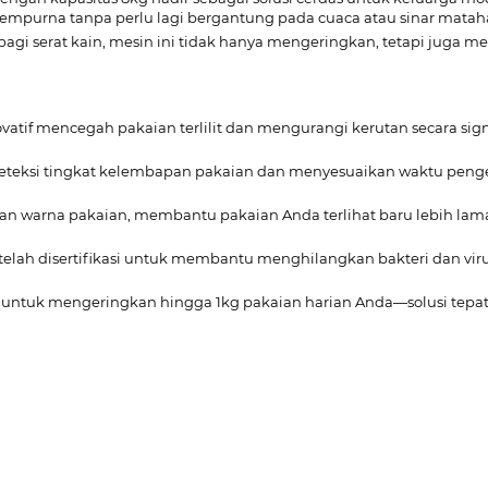
sempurna tanpa perlu lagi bergantung pada cuaca atau sinar mataha
i serat kain, mesin ini tidak hanya mengeringkan, tetapi juga m
atif mencegah pakaian terlilit dan mengurangi kerutan secara sign
deteksi tingkat kelembapan pakaian dan menyesuaikan waktu penge
an warna pakaian, membantu pakaian Anda terlihat baru lebih lam
 telah disertifikasi untuk membantu menghilangkan bakteri dan 
tif untuk mengeringkan hingga 1kg pakaian harian Anda—solusi tepa