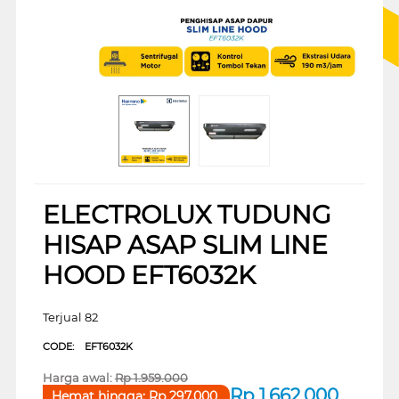
ELECTROLUX TUDUNG
HISAP ASAP SLIM LINE
HOOD EFT6032K
Terjual 82
CODE:
EFT6032K
Harga awal:
Rp
1.959.000
Rp
1.662.000
Hemat hingga:
Rp
297.000