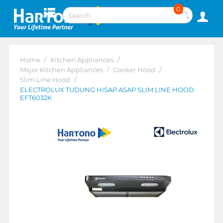
0
Home
/
Kitchen Appliances
/
Major Kitchen Appliances
/
Cooker Hood
/
Slim Line Hood
/
ELECTROLUX TUDUNG HISAP ASAP SLIM LINE HOOD
EFT6032K