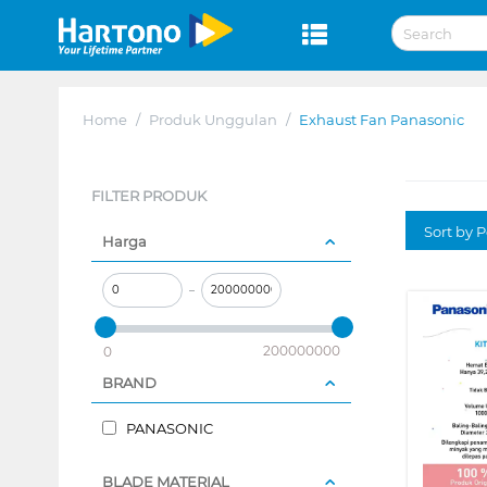
Home
/
Produk Unggulan
/
Exhaust Fan Panasonic
FILTER PRODUK
Sort by P
Harga
–
200000000
0
BRAND
PANASONIC
BLADE MATERIAL