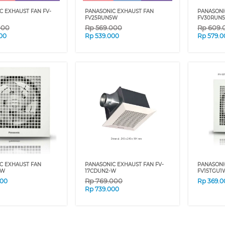
C EXHAUST FAN FV-
PANASONIC EXHAUST FAN
PANASONI
FV25RUN5W
FV30RUN
000
Rp
569.000
Rp
609.
00
Rp
539.000
Rp
579.0
C EXHAUST FAN
PANASONIC EXHAUST FAN FV-
PANASONI
5W
17CDUN2-W
FV15TGU1
Rp
769.000
000
Rp
369.0
Rp
739.000