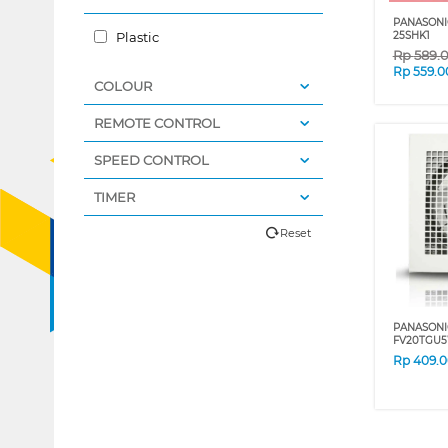
PANASONI
Plastic
25SHK1
Rp
589.
Rp
559.0
COLOUR
REMOTE CONTROL
SPEED CONTROL
TIMER
Reset
PANASONI
FV20TGU
Rp
409.