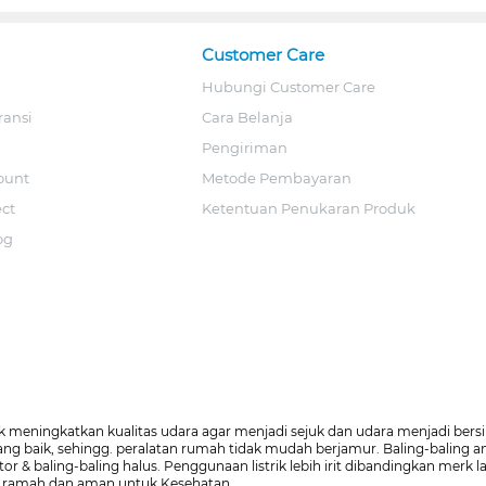
Customer Care
Hubungi Customer Care
ransi
Cara Belanja
Pengiriman
ount
Metode Pembayaran
ect
Ketentuan Penukaran Produk
og
eningkatkan kualitas udara agar menjadi sejuk dan udara menjadi bers
g baik, sehingg. peralatan rumah tidak mudah berjamur. Baling-baling am
& baling-baling halus. Penggunaan listrik lebih irit dibandingkan merk 
”: ramah dan aman untuk Kesehatan.