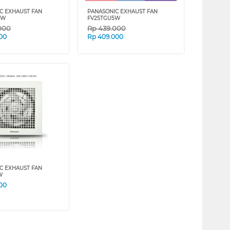
C EXHAUST FAN
PANASONIC EXHAUST FAN
5W
FV25TGU5W
000
Rp
439.000
00
Rp
409.000
C EXHAUST FAN
W
00