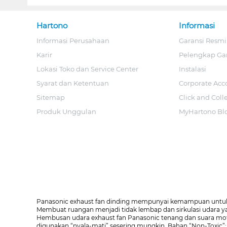
Hartono
Informasi
Informasi Perusahaan
Garansi Resmi
Karir
Pelengkap Ga
Lokasi Toko dan Service Center
Instalasi
Syarat dan Ketentuan
Corporate Acc
Sitemap
Click and Coll
Produk Unggulan
MyHartono Bl
Panasonic exhaust fan dinding mempunyai kemampuan untuk m
Membuat ruangan menjadi tidak lembap dan sirkulasi udara yan
Hembusan udara exhaust fan Panasonic tenang dan suara motor 
digunakan “nyala-mati” sesering mungkin. Bahan “Non-Toxic