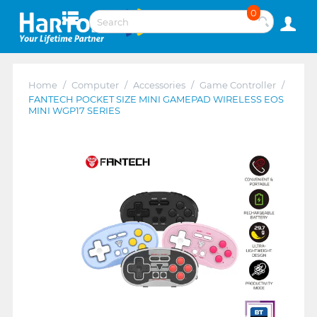
0
Home
/
Computer
/
Accessories
/
Game Controller
/
FANTECH POCKET SIZE MINI GAMEPAD WIRELESS EOS
MINI WGP17 SERIES