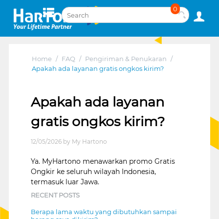
0
Home
/
FAQ
/
Pengiriman & Penukaran
/
Apakah ada layanan gratis ongkos kirim?
Apakah ada layanan
gratis ongkos kirim?
12/05/2026 by My Hartono
Ya. MyHartono menawarkan promo Gratis
Ongkir ke seluruh wilayah Indonesia,
termasuk luar Jawa.
RECENT POSTS
Berapa lama waktu yang dibutuhkan sampai