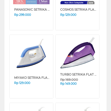
PANASONIC SETRIKA FLAT IRON RED NI317TVSR
COSMOS SETRIKA FLAT IRON CI-3120NJB
Rp
299.000
Rp
129.000
TURBO SETRIKA FLAT IRON EHL3038 SERIES
MIYAKO SETRIKA FLAT IRON EI-1008MBL
Rp
169.000
Rp
129.000
Rp
149.000