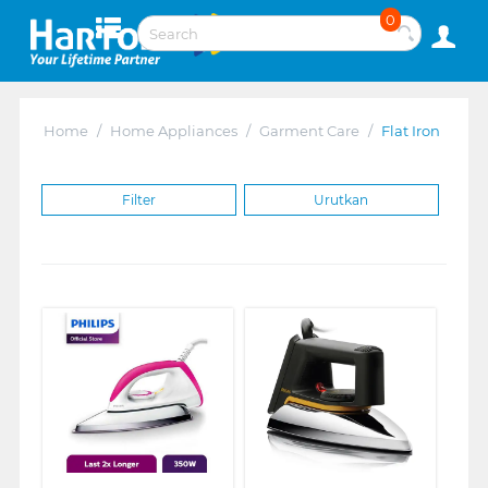
0
Home
/
Home Appliances
/
Garment Care
/
Flat Iron
Filter
Urutkan