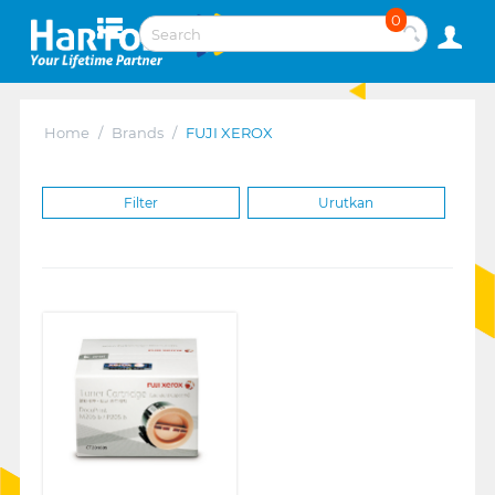
0
Home
/
Brands
/
FUJI XEROX
Filter
Urutkan