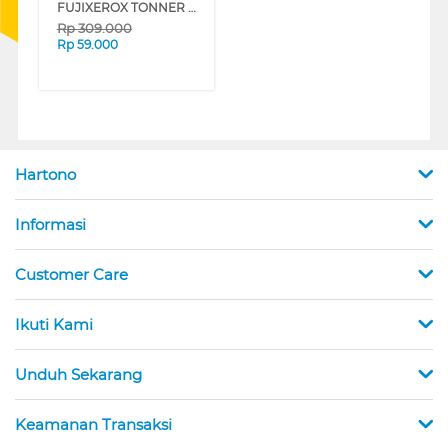
FUJIXEROX TONNER CT201609 CT201609_FX
Rp
309.000
Rp
59.000
Hartono
Informasi
Customer Care
Ikuti Kami
Unduh Sekarang
Keamanan Transaksi