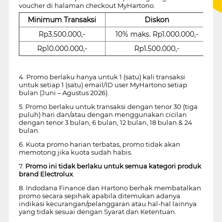
voucher di halaman checkout MyHartono.
Minimum Transaksi
Diskon
K
Rp3.500.000,-
10% maks. Rp1.000.000,-
Rp10.000.000,-
Rp1.500.000,-
4. Promo berlaku hanya untuk 1 (satu) kali transaksi
untuk setiap 1 (satu) email/ID user MyHartono setiap
bulan (Juni – Agustus 2026).
5. Promo berlaku untuk transaksi dengan tenor 30 (tiga
puluh) hari dan/atau dengan menggunakan cicilan
dengan tenor 3 bulan, 6 bulan, 12 bulan, 18 bulan & 24
bulan.
6. Kuota promo harian terbatas, promo tidak akan
memotong jika kuota sudah habis.
7.
Promo ini tidak berlaku untuk semua kategori produk
brand Electrolux
.
8. Indodana Finance dan Hartono berhak membatalkan
promo secara sepihak apabila ditemukan adanya
indikasi kecurangan/pelanggaran atau hal-hal lainnya
yang tidak sesuai dengan Syarat dan Ketentuan.