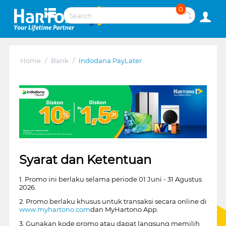
0
Home
/
Bank
/
Indodana PayLater
Syarat dan Ketentuan
1. Promo ini berlaku selama periode 01 Juni - 31 Agustus
2026.
2. Promo berlaku khusus untuk transaksi secara online di
www.myhartono.com
dan MyHartono App.
3. Gunakan kode promo atau dapat langsung memilih