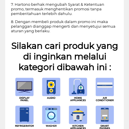
7. Hartono berhak mengubah Syarat & Ketentuan
promo, termasuk menghentikan promosi tanpa
pemberitahuan terlebih dahulu.
8. Dengan membeli produk dalam promo ini maka
pelanggan dianggap mengerti dan menyetujui semua
aturan yang berlaku.
Silakan cari produk yang
di inginkan melalui
kategori dibawah ini :