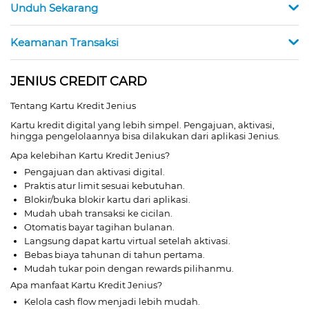
Unduh Sekarang
Keamanan Transaksi
JENIUS CREDIT CARD
Tentang Kartu Kredit Jenius
Kartu kredit digital yang lebih simpel. Pengajuan, aktivasi,
hingga pengelolaannya bisa dilakukan dari aplikasi Jenius.
Apa kelebihan Kartu Kredit Jenius?
Pengajuan dan aktivasi digital.
Praktis atur limit sesuai kebutuhan.
Blokir/buka blokir kartu dari aplikasi.
Mudah ubah transaksi ke cicilan.
Otomatis bayar tagihan bulanan.
Langsung dapat kartu virtual setelah aktivasi.
Bebas biaya tahunan di tahun pertama.
Mudah tukar poin dengan rewards pilihanmu.
Apa manfaat Kartu Kredit Jenius?
Kelola cash flow menjadi lebih mudah.