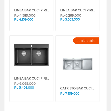
LINEA BAK CUCI PIRING KITCHEN SINK QUADRA1BPLUS_7545B
LINEA BAK CUCI PIRING KITCHEN SINK QUADRA2BPLUS_838B
Rp
4.589.000
Rp
6.269.000
Rp
4.109.000
Rp
5.609.000
Stok habis
LINEA BAK CUCI PIRING KITCHEN SINK GRANDE2BPLUS_8050B
Rp
6.069.000
Rp
5.409.000
CATRISTO BAK CUCI PIRING KITCHEN SINK PLANAR12050
Rp
7.999.000