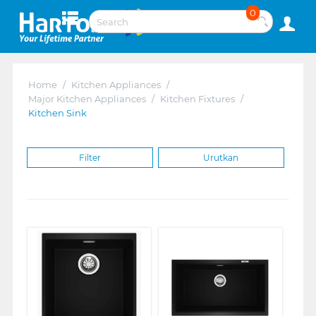
0
Home
/
Kitchen Appliances
/
Major Kitchen Appliances
/
Kitchen Fixtures
/
Kitchen Sink
Filter
Urutkan