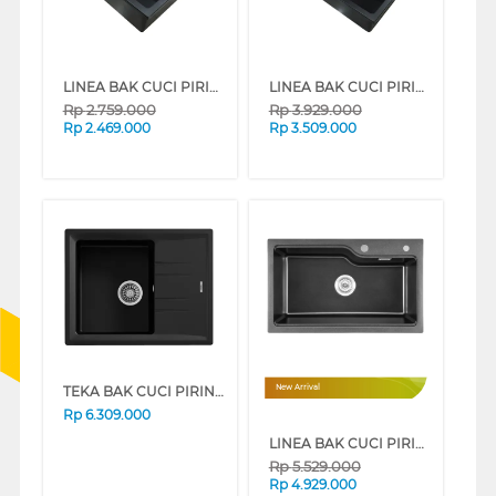
LINEA BAK CUCI PIRING KITCHEN SINK GRANDE1B55.45LG
LINEA BAK CUCI PIRING KITCHEN SINK GRANDE1B75.45LG
Rp
2.759.000
Rp
3.929.000
Rp
2.469.000
Rp
3.509.000
TEKA BAK CUCI PIRING KITCHEN SINK STONE451B1DBLACK
New Arrival
Rp
6.309.000
LINEA BAK CUCI PIRING KITCHEN SINK GRANDE1BPLUS_7545B
Rp
5.529.000
Rp
4.929.000