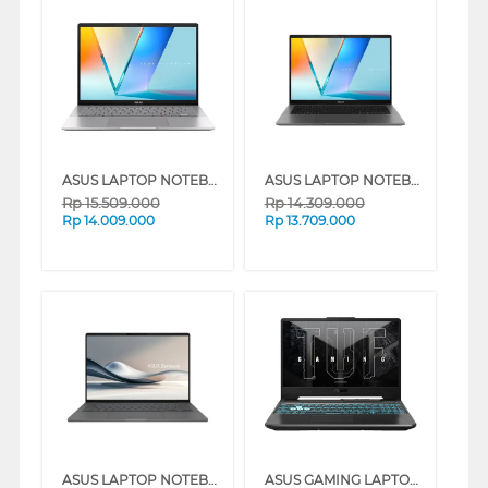
ASUS LAPTOP NOTEBOOK VIVOBOOK S14 S3407VA-VIPS512M INTEL CORE 5-210H
ASUS LAPTOP NOTEBOOK S3407VA-VIPS5151M INTEL CORE 5-210H
Rp
15.509.000
Rp
14.309.000
Rp
14.009.000
Rp
13.709.000
ASUS LAPTOP NOTEBOOK UX3407QA-IPSP151M SNAPDRAGON X X1 26 100
ASUS GAMING LAPTOP NOTEBOOK TUF A15 FA506NCG-R735B6T-HM AMD RYZEN 7-7445HS