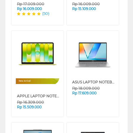
Rp
17.009.000
Rp
16.009.000
Rp
16.009.000
Rp
15.109.000
(50)
ASUS LAPTOP NOTEBOOK VIVOBOOK S S3407CA-VIPS7112M INTEL CORE ULTRA 7 255H
New Arrival
Rp
18.009.000
Rp
17.609.000
APPLE LAPTOP NOTEBOOK MACBOOK NEO A18 PRO CHIP WITH 6-CORE CPU AND 5-CORE GPU CITRUS
Rp
16.309.000
Rp
15.509.000