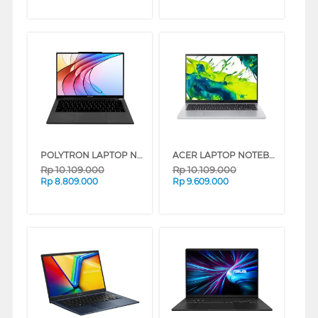
POLYTRON LAPTOP NOTEBOOK LUXIA 14M2I5AG65H INTEL CORE I5-1215U
ACER LAPTOP NOTEBOOK ASPIRE GO 14 AG14-72P-591X INTEL CORE 5-120U
Rp
10.109.000
Rp
10.109.000
Rp
8.809.000
Rp
9.609.000