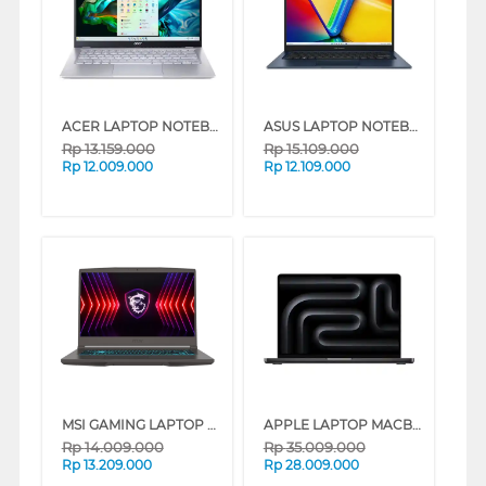
ACER LAPTOP NOTEBOOK SWIFT GO SFG14-41-R3ZH AMD RYZEN 7-7730U
ASUS LAPTOP NOTEBOOK VIVOBOOK 14 A1404VAP-VIPS5151M INTEL CORE 5 120U
Rp
13.159.000
Rp
15.109.000
Rp
12.009.000
Rp
12.109.000
MSI GAMING LAPTOP NOTEBOOK THIN A15 B7UC AMD R7-7735HS
APPLE LAPTOP MACBOOK PRO 14 INCH M3 CHIP 11-CORE CPU MRX33ID/A
Rp
14.009.000
Rp
35.009.000
Rp
13.209.000
Rp
28.009.000