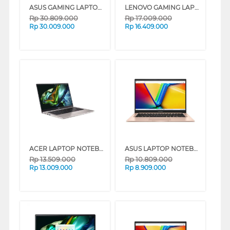
ASUS GAMING LAPTOP NOTEBOOK ROG G615JHR-I7N55C6G-HM INTEL CORE I7-14650HX
LENOVO GAMING LAPTOP NOTEBOOK LOQ 15ARP10E AMD RYZEN 7-7735HS
Rp
30.809.000
Rp
17.009.000
Rp
30.009.000
Rp
16.409.000
ACER LAPTOP NOTEBOOK SWIFT LITE 14 SFL14-41M-R0GS AMD RYZEN 7-260U
ASUS LAPTOP NOTEBOOK VIVOBOOK A1404VA-VIPS3825M INTEL CORE I3-1315U
Rp
13.509.000
Rp
10.809.000
Rp
13.009.000
Rp
8.909.000