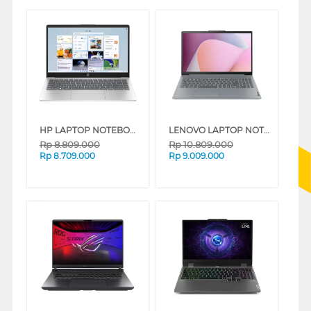
HP LAPTOP NOTEBOOK 14-EP0260TU INTEL CORE I3-1315U
LENOVO LAPTOP NOTEBOOK IDEAPAD SLIM 3 14AMN8 AMD RYZEN 3-7320U
Rp
8.809.000
Rp
10.809.000
Rp
8.709.000
Rp
9.009.000