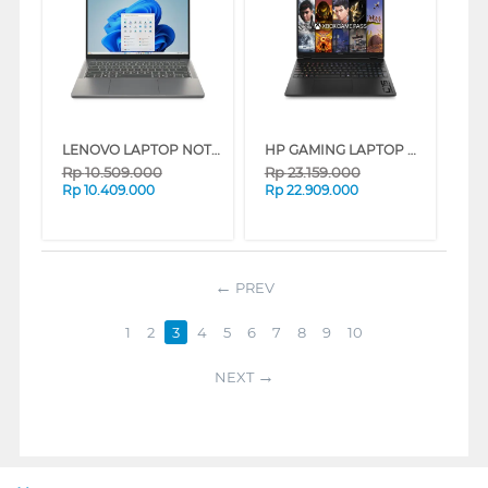
LENOVO LAPTOP NOTEBOOK IDEAPAD SLIM 3 14IRH10 INTEL CORE I5-13420H
HP GAMING LAPTOP NOTEBOOK HYPERX OMEN 15-GB0666AX AMD RYZEN 7-260
Rp
10.509.000
Rp
23.159.000
Rp
10.409.000
Rp
22.909.000
PREV
1
2
3
4
5
6
7
8
9
10
NEXT