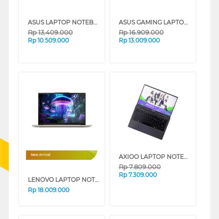
ASUS LAPTOP NOTEBOOK VIVOBOOK A1404VA-VIPS751M INTEL CORE I7-1355U
ASUS GAMING LAPTOP NOTEBOOK V16 V3607VJ-I535B1T-HM INTEL CORE 5-210H
Rp
13.409.000
Rp
16.909.000
Rp
10.509.000
Rp
13.009.000
AXIOO LAPTOP NOTEBOOK MYBOOK HYPE 5 X5-2 AMD R5-7430U
New Arrival
Rp
7.809.000
Rp
7.309.000
LENOVO LAPTOP NOTEBOOK YOGA SLIM 7 14ILL10 INTEL CORE ULTRA 5 226V
Rp
18.009.000