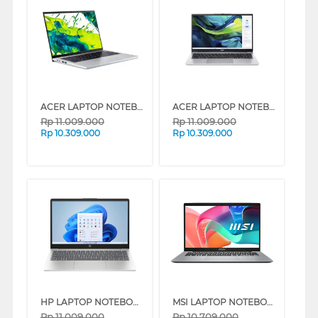
ACER LAPTOP NOTEBOOK ASPIRE GO 14 AG14-72P-52Z2 INTEL CORE 5-120U
ACER LAPTOP NOTEBOOK ASPIRE LITE 15 AL15-42P-R1GJ AMD RYZEN 7-7730U
Rp
11.009.000
Rp
11.009.000
Rp
10.309.000
Rp
10.309.000
HP LAPTOP NOTEBOOK 14-EP1177TU INTEL CORE 5-120U
MSI LAPTOP NOTEBOOK MODERN 14 F1MG INTEL CORE 5-120U
Rp
11.009.000
Rp
10.709.000