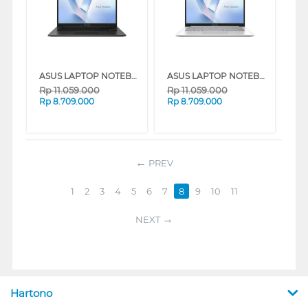
ASUS LAPTOP NOTEBOOK VIVOBOOK GO E1404FA-VIPS3851M AMD RYZEN 3-7320U
ASUS LAPTOP NOTEBOOK VIVOBOOK GO E1404FA-VIPS3853M AMD RYZEN 3-7320U
Rp
11.059.000
Rp
11.059.000
Rp
8.709.000
Rp
8.709.000
PREV
1
2
3
4
5
6
7
8
9
10
11
NEXT
Hartono