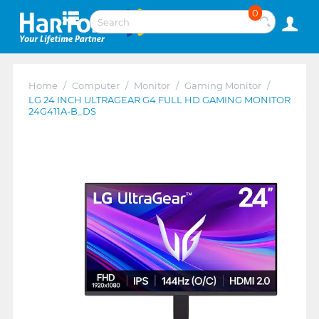
0
Home
/
Computer
/
Monitor
/
Gaming Monitor
/
LG 24 INCH ULTRAGEAR G4 FULL HD GAMING MONITOR
24G411A-B_DS