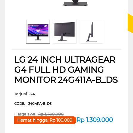
LG 24 INCH ULTRAGEAR
G4 FULL HD GAMING
MONITOR 24G411A-B_DS
Terjual 274
CODE:
24G411A-B_DS
Harga awal:
Rp
1.409.000
Rp
1.309.000
Hemat hingga:
Rp
100.000