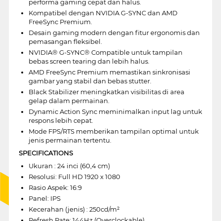
performa gaming cepat dan halus.
Kompatibel dengan NVIDIA G-SYNC dan AMD
FreeSync Premium.
Desain gaming modern dengan fitur ergonomis dan
pemasangan fleksibel.
NVIDIA® G-SYNC® Compatible untuk tampilan
bebas screen tearing dan lebih halus.
AMD FreeSync Premium memastikan sinkronisasi
gambar yang stabil dan bebas stutter.
Black Stabilizer meningkatkan visibilitas di area
gelap dalam permainan.
Dynamic Action Sync meminimalkan input lag untuk
respons lebih cepat.
Mode FPS/RTS memberikan tampilan optimal untuk
jenis permainan tertentu.
SPECIFICATIONS
Ukuran : 24 inci (60,4 cm)
Resolusi: Full HD 1920 x 1080
Rasio Aspek: 16:9
Panel: IPS
Kecerahan (jenis) : 250cd/m²
Refresh Rate: 144Hz (Overclockable)