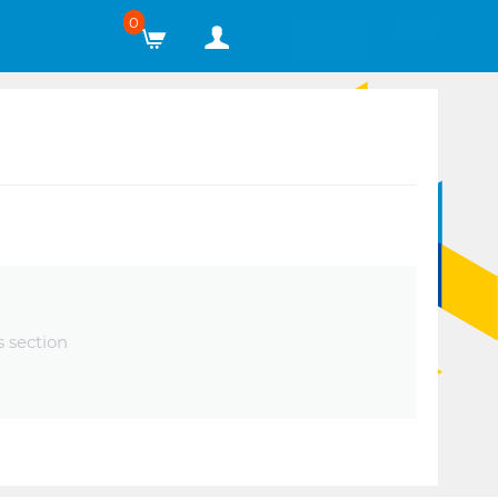
0
s section