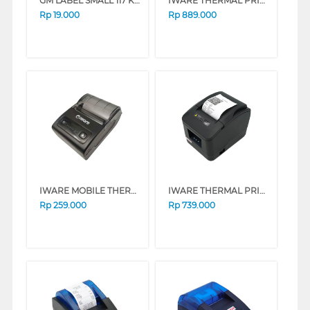
GM LABEL SMALL 117 KASIR KASIR
IWARE THERMAL PRINTER KASIR BLUETOOTH ULTRON ULT-80ATII
Rp
19.000
Rp
889.000
IWARE MOBILE THERMAL PRINTER C-5813
IWARE THERMAL PRINTER D-260UL
Rp
259.000
Rp
739.000