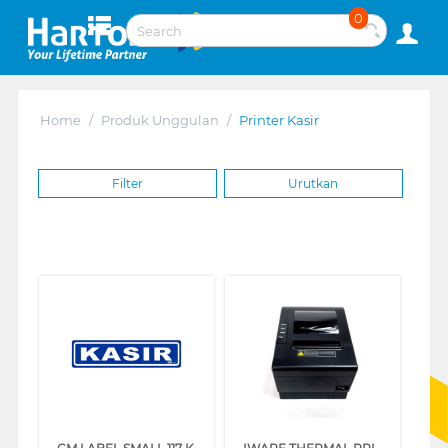
0
Home
/
Produk Unggulan
/
Printer Kasir
Filter
Urutkan