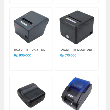
IWARE THERMAL PRINTER KASIR 80MM AUTOCETTER RJ11 IW-J200BT
IWARE THERMAL PRINTER KASIR IW-J82BT
Rp
809.000
Rp
579.000