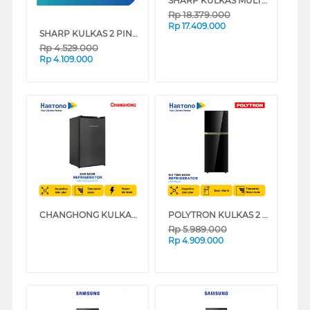
SHARP KULKAS MULTIDOOR REFRIGERATOR SJIF91PGGB
Rp
18.379.000
Rp
17.409.000
SHARP KULKAS 2 PINTU KECIL SMALL 2 DOOR REFRIGERATOR SHINE SJ326XGCP
Rp
4.529.000
Rp
4.109.000
CHANGHONG KULKAS 1 PINTU 1 DOOR REFRIGERATOR CBC100(BLACK)
POLYTRON KULKAS 2 PINTU BESAR BIG 2 DOOR REFRIGERATOR INVERTER BELLEZA PRM495X
Rp
5.989.000
Rp
4.909.000