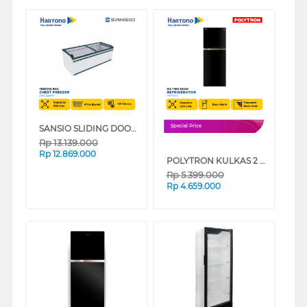
SANSIO SLIDING DOOR ISLAND CHEST FREEZER 558 L SAN-558SIF
Special Price
Rp
13.139.000
Rp
12.869.000
POLYTRON KULKAS 2 PINTU BESAR BIG 2 DOOR REFRIGERATOR BELLEZA PRM431X
Rp
5.399.000
Rp
4.659.000