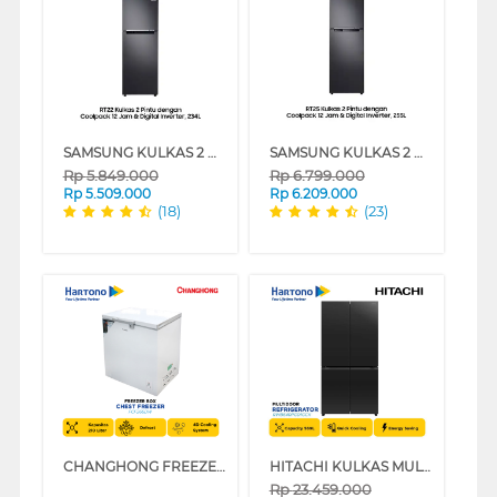
SAMSUNG KULKAS 2 PINTU KECIL COOLPACK 12 JAM & DIGITAL INVERTER [234 L] - RT22FARBDB1
SAMSUNG KULKAS 2 PINTU KECIL COOLPACK 12 JAM & DIGITAL INVERTER [255 L] - RT25FARBDB1
Rp
5.849.000
Rp
6.799.000
Rp
5.509.000
Rp
6.209.000
(18)
(23)
CHANGHONG FREEZER BOX CHEST FREEZER FCF266DW
HITACHI KULKAS MULTIDOOR REFRIGERATOR RWB640PGD1GCK
Rp
23.459.000