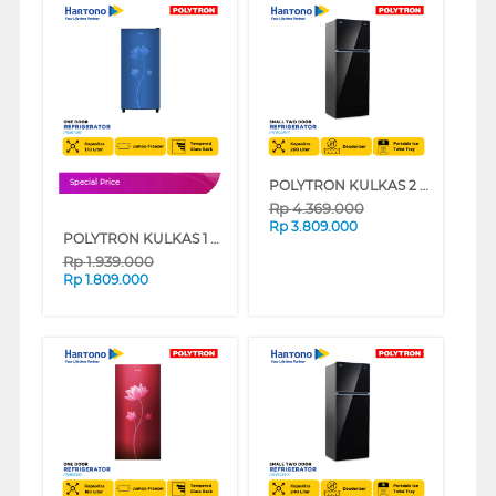
POLYTRON KULKAS 2 PINTU KECIL SMALL 2 DOOR REFRIGERATOR PRW29VX
Special Price
Rp
4.369.000
Rp
3.809.000
POLYTRON KULKAS 1 PINTU 1 DOOR REFRIGERATOR METALLIC PRB179B
Rp
1.939.000
Rp
1.809.000