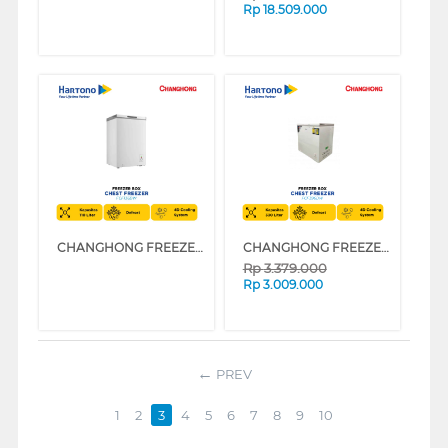
Rp
18.509.000
CHANGHONG FREEZER BOX CHEST FREEZER FCF136DW
CHANGHONG FREEZER BOX CHEST FREEZER FCF396DW
Rp
3.379.000
Rp
3.009.000
PREV
1
2
3
4
5
6
7
8
9
10