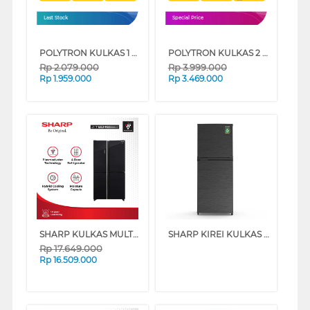
Last Stock
Special Price
POLYTRON KULKAS 1 PINTU 1 DOOR REFRIGERATOR METALLIC PRB189R
POLYTRON KULKAS 2 PINTU KECIL SMALL 2 DOOR REFRIGERATOR PRW25VX
Rp
2.079.000
Rp
3.999.000
Rp
1.959.000
Rp
3.469.000
SHARP KULKAS MULTIDOOR REFRIGERATOR SJIF85PGGB
SHARP KIREI KULKAS 2 PINTU KECIL SMALL 2 DOOR REFRIGERATOR SJ236MNHS
Rp
17.649.000
Rp
16.509.000