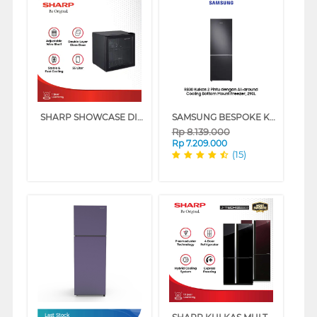
SHARP SHOWCASE DISPLAY COOLER SCH50XFS
SAMSUNG BESPOKE KULKAS 2 PINTU BOTTOM FREEZER [315 L] - RB30N4050B1/SE - BLACK
Rp
8.139.000
Rp
7.209.000
(15)
Last Stock