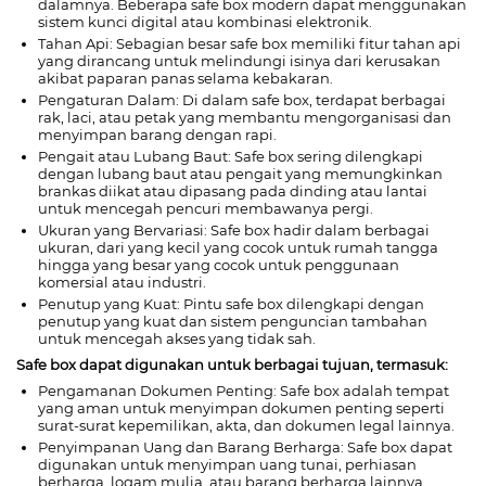
dalamnya. Beberapa safe box modern dapat menggunakan
sistem kunci digital atau kombinasi elektronik.
Tahan Api: Sebagian besar safe box memiliki fitur tahan api
yang dirancang untuk melindungi isinya dari kerusakan
akibat paparan panas selama kebakaran.
Pengaturan Dalam: Di dalam safe box, terdapat berbagai
rak, laci, atau petak yang membantu mengorganisasi dan
menyimpan barang dengan rapi.
Pengait atau Lubang Baut: Safe box sering dilengkapi
dengan lubang baut atau pengait yang memungkinkan
brankas diikat atau dipasang pada dinding atau lantai
untuk mencegah pencuri membawanya pergi.
Ukuran yang Bervariasi: Safe box hadir dalam berbagai
ukuran, dari yang kecil yang cocok untuk rumah tangga
hingga yang besar yang cocok untuk penggunaan
komersial atau industri.
Penutup yang Kuat: Pintu safe box dilengkapi dengan
penutup yang kuat dan sistem penguncian tambahan
untuk mencegah akses yang tidak sah.
Safe box dapat digunakan untuk berbagai tujuan, termasuk:
Pengamanan Dokumen Penting: Safe box adalah tempat
yang aman untuk menyimpan dokumen penting seperti
surat-surat kepemilikan, akta, dan dokumen legal lainnya.
Penyimpanan Uang dan Barang Berharga: Safe box dapat
digunakan untuk menyimpan uang tunai, perhiasan
berharga, logam mulia, atau barang berharga lainnya.