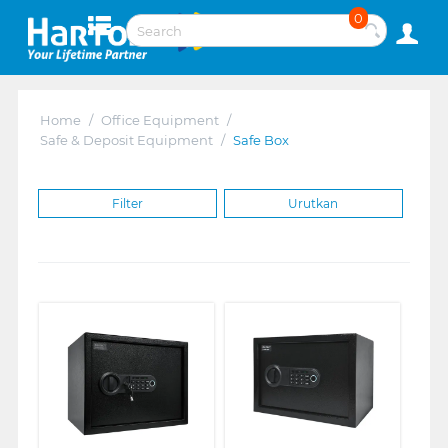
0
Home
/
Office Equipment
/
Safe & Deposit Equipment
/
Safe Box
Filter
Urutkan