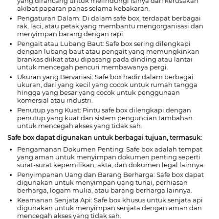
yang dirancang untuk melindungi isinya dari kerusakan
akibat paparan panas selama kebakaran.
Pengaturan Dalam: Di dalam safe box, terdapat berbagai
rak, laci, atau petak yang membantu mengorganisasi dan
menyimpan barang dengan rapi.
Pengait atau Lubang Baut: Safe box sering dilengkapi
dengan lubang baut atau pengait yang memungkinkan
brankas diikat atau dipasang pada dinding atau lantai
untuk mencegah pencuri membawanya pergi.
Ukuran yang Bervariasi: Safe box hadir dalam berbagai
ukuran, dari yang kecil yang cocok untuk rumah tangga
hingga yang besar yang cocok untuk penggunaan
komersial atau industri.
Penutup yang Kuat: Pintu safe box dilengkapi dengan
penutup yang kuat dan sistem penguncian tambahan
untuk mencegah akses yang tidak sah.
Safe box dapat digunakan untuk berbagai tujuan, termasuk:
Pengamanan Dokumen Penting: Safe box adalah tempat
yang aman untuk menyimpan dokumen penting seperti
surat-surat kepemilikan, akta, dan dokumen legal lainnya.
Penyimpanan Uang dan Barang Berharga: Safe box dapat
digunakan untuk menyimpan uang tunai, perhiasan
berharga, logam mulia, atau barang berharga lainnya.
Keamanan Senjata Api: Safe box khusus untuk senjata api
digunakan untuk menyimpan senjata dengan aman dan
mencegah akses yang tidak sah.