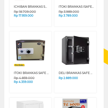
ICHIBAN BRANKAS SAFE BOX HSC-802A
ITOKI BRANKAS ISAFE 35 LC ITOKI_35-LC
Rp
18.709.000
Rp
3.989.000
Rp
17.959.000
Rp
3.789.000
ITOKI BRANKAS SAFE BOX ITOKI_45-K
DELI BRANKAS SAFE BOX DELI_ET587
Rp
4.859.000
Rp
2.889.000
Rp
4.359.000