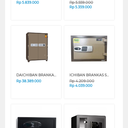
Rp
5.559.000
Rp
5.839.000
Rp
5.359.000
DAICHIBAN BRANKAS FIRE RESISTANT DIGITAL FINGERSCAN SAFE BOX DS-806DF
ICHIBAN BRANKAS SAFE BOX HSX-2040A
Rp
4.209.000
Rp
38.389.000
Rp
4.039.000