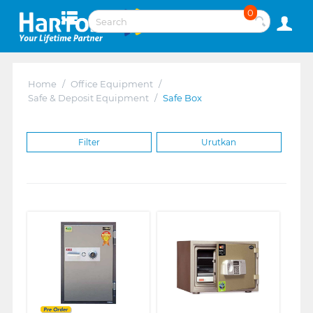
0
Home
/
Office Equipment
/
Safe & Deposit Equipment
/
Safe Box
Filter
Urutkan