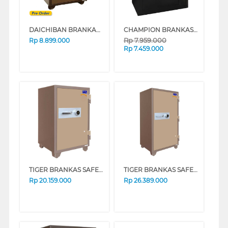
DAICHIBAN BRANKAS DS-65 WITHOUT ALARM
CHAMPION BRANKAS SAFE BOX BLAZER 2
Rp
7.959.000
Rp
8.899.000
Rp
7.459.000
TIGER BRANKAS SAFE BOX TIGER_DS802A_ALARM
TIGER BRANKAS SAFE BOX TIGER_DS-805A_ALRM
Rp
20.159.000
Rp
26.389.000