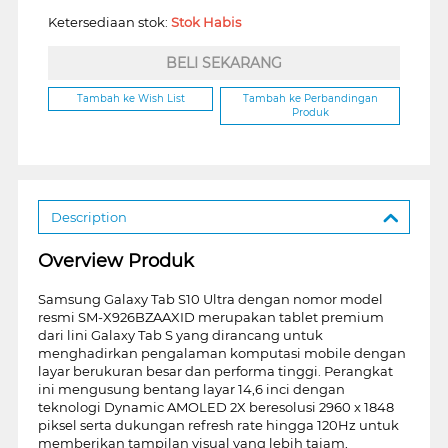
Ketersediaan stok:
Stok Habis
BELI SEKARANG
Tambah ke Wish List
Tambah ke Perbandingan
Produk
Description
Overview Produk
Samsung Galaxy Tab S10 Ultra dengan nomor model
resmi SM-X926BZAAXID merupakan tablet premium
dari lini Galaxy Tab S yang dirancang untuk
menghadirkan pengalaman komputasi mobile dengan
layar berukuran besar dan performa tinggi. Perangkat
ini mengusung bentang layar 14,6 inci dengan
teknologi Dynamic AMOLED 2X beresolusi 2960 x 1848
piksel serta dukungan refresh rate hingga 120Hz untuk
memberikan tampilan visual yang lebih tajam,