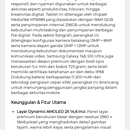
responsif, dan nyaman digunakan untuk berbagai
aktivitas seperti produktivitas, hiburan, hingga
kreativitas digital. Tablet ini ditenagai oleh chipset
MediaTek MT6989 yang dipadukan dengan RAM 12GB
serta penyimpanan internal 256GB untuk mendukung
kebutuhan multitasking dan penyimpanan berbagai
file digital. Pada sektor fotografi, perangkat ini
dilengkapi konfigurasi kamera belakang 13MP + 8MP
serta kamera depan ganda 12MP + 12MP untuk
mendukung kebutuhan dokumentasi maupun
komunikasi video. Samsung Galaxy Tab S10 Ultra juga
menawarkan desain premium dengan bodi tipis
berukuran 5,4 mm dan bobot 723 gram, serta telah
memiliki sertifikasi ketahanan air dan debu IP68.
Didukung baterai berkapasitas 11.200 mAh dan
teknologi pengisian cepat 45W, perangkat ini dirancang
untuk menunjang penggunaan jangka panjang dalam
berbagai aktivitas mobile.
Keunggulan & Fitur Utama
Layar Dynamic AMOLED 2X 14,6 Inci:
Panel layar
premium berukuran besar dengan resolusi 2960 x
1848 piksel yang menghadirkan detail gambar
tajam, warna lebih kaya, serta pengalaman visual