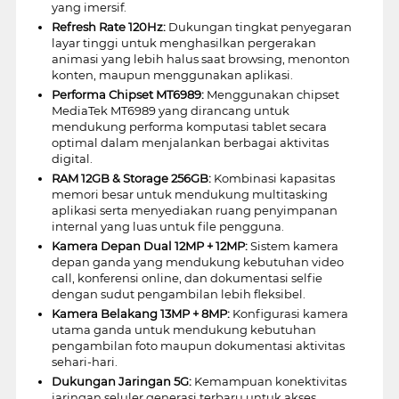
yang imersif.
Refresh Rate 120Hz:
Dukungan tingkat penyegaran
layar tinggi untuk menghasilkan pergerakan
animasi yang lebih halus saat browsing, menonton
konten, maupun menggunakan aplikasi.
Performa Chipset MT6989:
Menggunakan chipset
MediaTek MT6989 yang dirancang untuk
mendukung performa komputasi tablet secara
optimal dalam menjalankan berbagai aktivitas
digital.
RAM 12GB & Storage 256GB:
Kombinasi kapasitas
memori besar untuk mendukung multitasking
aplikasi serta menyediakan ruang penyimpanan
internal yang luas untuk file pengguna.
Kamera Depan Dual 12MP + 12MP:
Sistem kamera
depan ganda yang mendukung kebutuhan video
call, konferensi online, dan dokumentasi selfie
dengan sudut pengambilan lebih fleksibel.
Kamera Belakang 13MP + 8MP:
Konfigurasi kamera
utama ganda untuk mendukung kebutuhan
pengambilan foto maupun dokumentasi aktivitas
sehari-hari.
Dukungan Jaringan 5G:
Kemampuan konektivitas
jaringan seluler generasi terbaru untuk akses