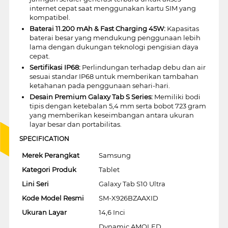
internet cepat saat menggunakan kartu SIM yang
kompatibel.
Baterai 11.200 mAh & Fast Charging 45W:
Kapasitas
baterai besar yang mendukung penggunaan lebih
lama dengan dukungan teknologi pengisian daya
cepat.
Sertifikasi IP68:
Perlindungan terhadap debu dan air
sesuai standar IP68 untuk memberikan tambahan
ketahanan pada penggunaan sehari-hari.
Desain Premium Galaxy Tab S Series:
Memiliki bodi
tipis dengan ketebalan 5,4 mm serta bobot 723 gram
yang memberikan keseimbangan antara ukuran
layar besar dan portabilitas.
SPECIFICATION
Merek Perangkat
Samsung
Kategori Produk
Tablet
Lini Seri
Galaxy Tab S10 Ultra
Kode Model Resmi
SM-X926BZAAXID
Ukuran Layar
14,6 Inci
Dynamic AMOLED