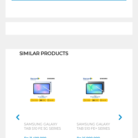
1
SIMILAR PRODUCTS
SAMSUNG GALAXY
SAMSUNG GALAXY
SAM
TAB S10 FE 5G SERIES
TAB S10 FE+ SERIES
TAB 
GRA