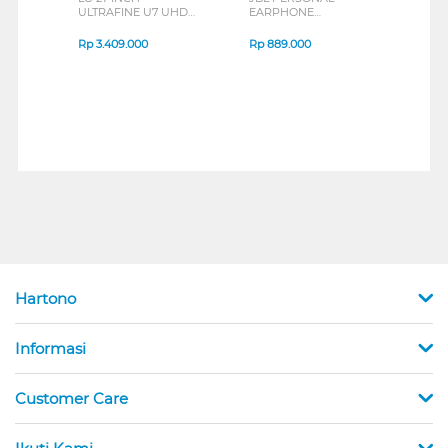
ULTRAFINE U7 UHD
EARPHONE
HEA
IPS MONITOR 27U711B-
ENDURANCE RUN 3
M2 S
B_G3
SERIES
Rp
3.409.000
Rp
889.000
Rp
2
Hartono
Informasi
Customer Care