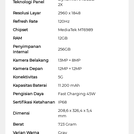
Teknologi Panel
2X
Resolusi Layar
2960 x 1848
Refresh Rate
120Hz
Chipset
MediaTek MT6989
RAM
12GB
Penyimpanan
256GB
Internal
Kamera Belakang
13MP + 8MP
Kamera Depan
12MP + 12MP
Konektivitas
5G
Kapasitas Baterai
11.200 mAh
Pengisian Daya
Fast Charging 45W
Sertifikasi Ketahanan
IP68
208,6 x 326,4 x 5,4
Dimensi
mm
Berat
723 Gram
Varian Warna
Gray