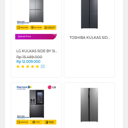
TOSHIBA KULKAS SIDE BY SIDE REFRIGERATOR GR-RS696WE-PMF(06)
Special Price
LG KULKAS SIDE BY SIDE REFRIGERATOR GCB257SQYL
Rp
15.469.000
Rp
12.009.000
(2)