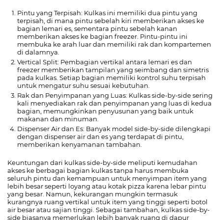
Pintu yang Terpisah: Kulkas ini memiliki dua pintu yang
terpisah, di mana pintu sebelah kiri memberikan akses ke
bagian lemari es, sementara pintu sebelah kanan
memberikan akses ke bagian freezer. Pintu-pintu ini
membuka ke arah luar dan memiliki rak dan kompartemen
di dalamnya.
Vertical Split: Pembagian vertikal antara lemari es dan
freezer memberikan tampilan yang seimbang dan simetris
pada kulkas. Setiap bagian memiliki kontrol suhu terpisah
untuk mengatur suhu sesuai kebutuhan.
Rak dan Penyimpanan yang Luas: Kulkas side-by-side sering
kali menyediakan rak dan penyimpanan yang luas di kedua
bagian, memungkinkan penyusunan yang baik untuk
makanan dan minuman.
Dispenser Air dan Es: Banyak model side-by-side dilengkapi
dengan dispenser air dan es yang terdapat di pintu,
memberikan kenyamanan tambahan.
Keuntungan dari kulkas side-by-side meliputi kemudahan
akses ke berbagai bagian kulkas tanpa harus membuka
seluruh pintu dan kemampuan untuk menyimpan item yang
lebih besar seperti loyang atau kotak pizza karena lebar pintu
yang besar. Namun, kekurangan mungkin termasuk
kurangnya ruang vertikal untuk item yang tinggi seperti botol
air besar atau sajian tinggi. Sebagai tambahan, kulkas side-by-
side biasanya memerlukan lebih banyak ruang di dapur