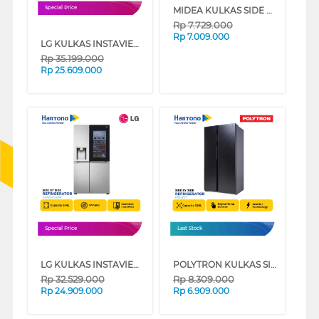
MIDEA KULKAS SIDE BY SIDE REFRIGERATOR MDRS710FGF02ID
Special Price
Rp
7.729.000
Rp
7.009.000
LG KULKAS INSTAVIEW SIDE BY SIDE REFRIGERATOR GCX257CQEW
Rp
35.199.000
Rp
25.609.000
Special Price
Last Stock
LG KULKAS INSTAVIEW SIDE BY SIDE REFRIGERATOR GCX257CSEW
POLYTRON KULKAS SIDE BY SIDE REFRIGERATOR PRS520Y
Rp
32.529.000
Rp
8.309.000
Rp
24.909.000
Rp
6.909.000