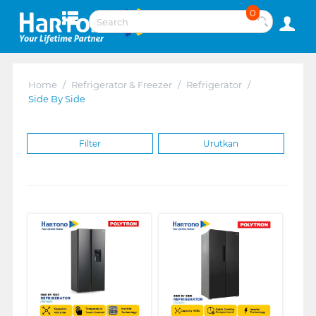
0
Home
/
Refrigerator & Freezer
/
Refrigerator
/
Side By Side
Filter
Urutkan