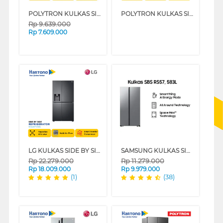
POLYTRON KULKAS SIDE BY SIDE NEW BELLEZA INVERTER REFRIGERATOR PRS480X
POLYTRON KULKAS SIDE BY SIDE REFRIGERATOR PRS451Y
Rp
9.639.000
Rp
7.609.000
LG KULKAS SIDE BY SIDE REFRIGERATOR GCL257CQEL
SAMSUNG KULKAS SIDE BY SIDE REFRIGERATOR RS57DG4000M9SE
Rp
22.279.000
Rp
11.279.000
Rp
18.009.000
Rp
9.979.000
(1)
(38)