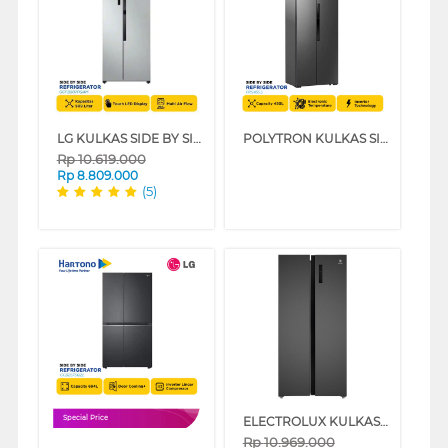
LG KULKAS SIDE BY SIDE REFRIGERATOR GCFB507PQAM
POLYTRON KULKAS SIDE BY SIDE REFRIGERATOR PRS455S
Rp
10.619.000
Rp
8.809.000
(5)
ELECTROLUX KULKAS SIDE BY SIDE REFRIGERATOR 436L ESE4500AB
Special Price
Rp
10.969.000