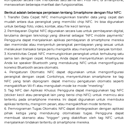
kompatibel secara fisik mendekati satu sama lain. Fitur NFC di smartphone,
menawarkan beberapa manfaat dan fungsionalitas.
Berikut adalah beberapa penjelasan tentang Smartphone dengan fitur NFC:
1. Transfer Data Cepat: NFC memungkinkan transfer data yang cepat dan
mudah antara dua perangkat yang memiliki chip NFC. Ini bisa digunakan
untuk berbagi foto, video, kontak, atau file kecil lainnya.
2. Pembayaran Digital: NFC digunakan secara luas untuk pembayaran digital,
terutama dengan teknologi yang dikenal sebagai "NFC mobile payments."
Pengguna dapat menjalankan aplikasi pembayaran di smartphone mereka
dan memindai atau menyentuh perangkat pembayaran yang sesuai untuk
melakukan transaksi tanpa perlu mengetik atau menyentuh banyak tombol.
3. Konektivitas Cepat: NFC memungkinkan perangkat untuk terhubung satu
sama lain dengan cepat. Misalnya, Anda dapat menyentuhkan smartphone
Anda ke speaker Bluetooth yang mendukung NFC untuk mengonfigurasi
koneksi Bluetooth secara otomatis.
4. Pengaturan Otomatis: NFC dapat digunakan untuk mengonfigurasi
perangkat dengan cepat. Contohnya, menyentuhkan smartphone ke tag
NFC yang telah diprogram dapat memicu pengaturan otomatis seperti
mengaktifkan Wi-Fi atau mengubah mode ke mode "meeting."
5. Tag NFC dan Aplikasi Khusus: Pengguna dapat menggunakan tag NFC
(sticker kecil atau perangkat lain yang berisi chip NFC) untuk memicu aksi
tertentu pada smartphone mereka. Ini dapat digunakan untuk membuka
aplikasi tertentu, mengirim pesan, atau mengaktifkan mode tertentu.
6. Pemrograman Tugas Otomatis: NFC dapat diintegrasikan dengan aplikasi
pihak ketiga yang mendukung otomatisasi tugas. Pengguna dapat
membuat skenario atau "trigger" yang diaktifkan oleh tag NFC untuk
menjalankan tindakan tertentu di smartphone mereka.