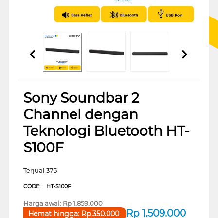
Sony Soundbar 2
Channel dengan
Teknologi Bluetooth HT-
S100F
Terjual 375
CODE:
HT-S100F
Harga awal:
Rp
1.859.000
Rp
1.509.000
Hemat hingga:
Rp
350.000