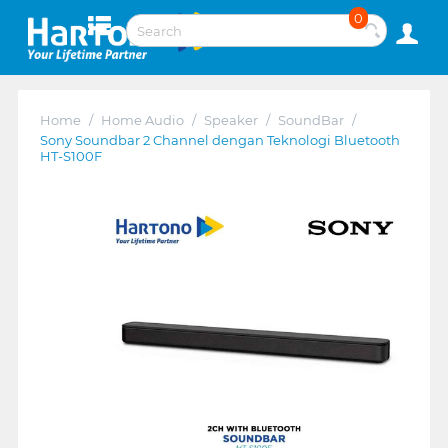
0
Home
/
Home Audio
/
Speaker
/
SoundBar
/
Sony Soundbar 2 Channel dengan Teknologi Bluetooth
HT-S100F