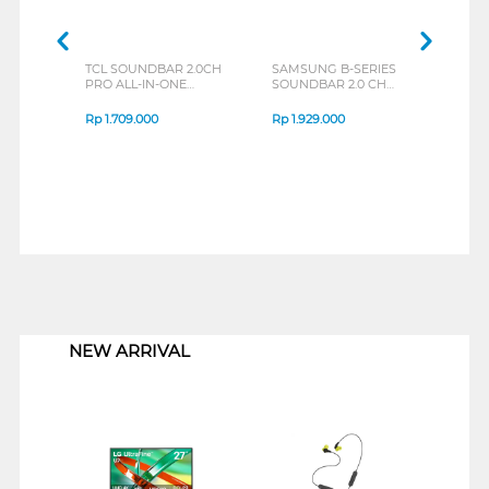
TCL SOUNDBAR 2.0CH
SAMSUNG B-SERIES
PRO ALL-IN-ONE
SOUNDBAR 2.0 CH
DEEP BASS
HW-B400F/XD
SOUNDBAR S45H
Rp
1.709.000
Rp
1.929.000
1
NEW ARRIVAL