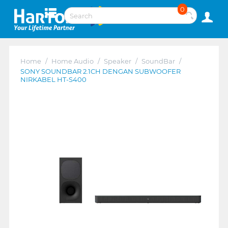
0
Home
/
Home Audio
/
Speaker
/
SoundBar
/
SONY SOUNDBAR 2.1CH DENGAN SUBWOOFER
NIRKABEL HT-S400