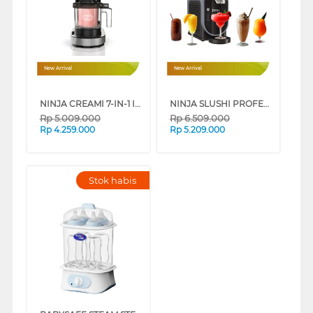
New Arrival
New Arrival
NINJA CREAMI 7-IN-1 ICE CREAM MAKER NC300ID
NINJA SLUSHI PROFESSIONAL FROZEN DRINK MAKER FS301ID
Rp
5.009.000
Rp
6.509.000
Rp
4.259.000
Rp
5.209.000
Stok habis