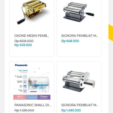
OXONE MESIN PEMBUAT MIE NOODLE MAKER OX-355AMG
SIGNORA PEMBUAT MIE MANUAL NOODLE MAKER SG-2509INM
Rp
609.000
Rp
648.000
Rp
549.000
PANASONIC SMALL DISH DRYER FDS03S21
SIGNORA PEMBUAT MIE NOODLE MAKER SG-2510INM
Rp
1.129.000
Rp
1.490.000