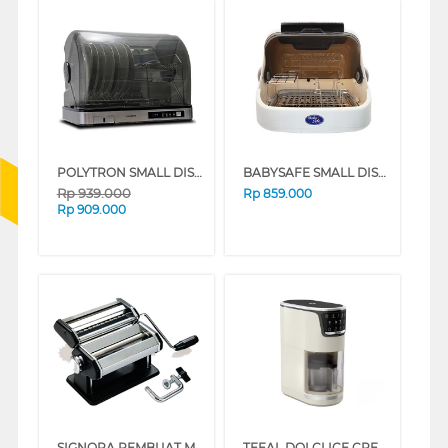
POLYTRON SMALL DISH DRYER PDD501UV
BABYSAFE SMALL DISH DRYER LBV02
Rp
939.000
Rp
859.000
Rp
909.000
SIGNORA PEMBUAT MIE MANUAL NOODLE MAKER SG-0811-NM
TEFAL DOLCI ICE CREAM MAKER IG602AE0