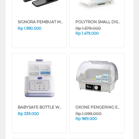
SIGNORA PEMBUAT MIE NOODLE MAKER SG-2406NCO
POLYTRON SMALL DISH DRYER PDD801UV
Rp
1.579.000
Rp
1.990.000
Rp
1.479.000
BABYSAFE BOTTLE WARMER LBW03
OXONE PENGERING ECO DISH DRYER OX968
Rp
1.099.000
Rp
339.000
Rp
989.000