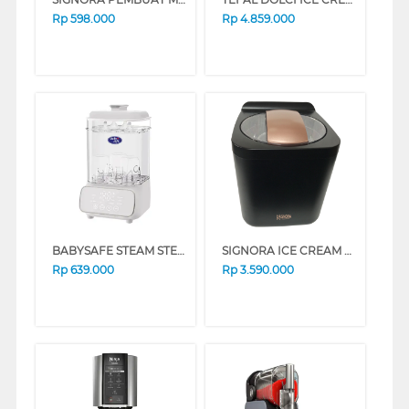
Rp
598.000
Rp
4.859.000
BABYSAFE STEAM STERILIZER STE03
SIGNORA ICE CREAM MAKER SG-2105ICM
Rp
639.000
Rp
3.590.000