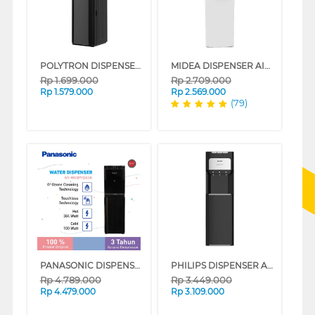
POLYTRON DISPENSER AIR BERDIRI GALON BAWAH STANDING DISPENSER PWC500X
MIDEA DISPENSER AIR BERDIRI GALON BAWAH STANDING DISPENSER YL2036S
Rp
1.699.000
Rp
2.709.000
Rp
1.579.000
Rp
2.569.000
(79)
PANASONIC DISPENSER AIR BERDIRI GALON BAWAH STANDING DISPENSER NY-WDB91DASK
PHILIPS DISPENSER AIR BERDIRI STANDING DISPENSER ADD4970BLACK
Rp
4.789.000
Rp
3.449.000
Rp
4.479.000
Rp
3.109.000