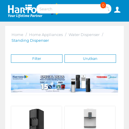
0
Home
/
Home Appliances
/
Water Dispenser
/
Standing Dispenser
Filter
Urutkan