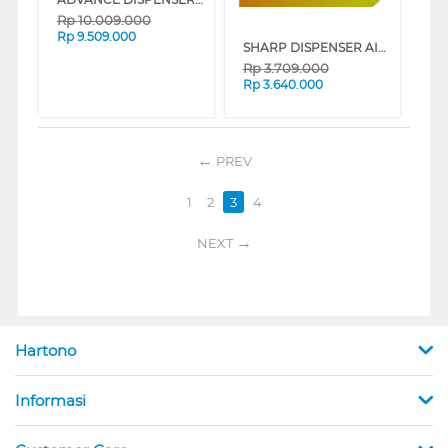
Rp
10.009.000
Rp
9.509.000
SHARP DISPENSER AIR BERDIRI STANDING DISPENSER SWD-88EHL-BK
Rp
3.709.000
Rp
3.640.000
PREV
1
2
3
4
NEXT
Hartono
Informasi