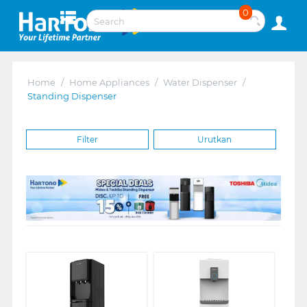
0
Home
/
Home Appliances
/
Water Dispenser
/
Standing Dispenser
Filter
Urutkan