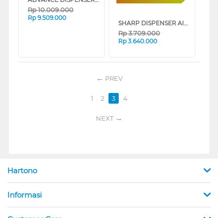
Rp
10.009.000
Rp
9.509.000
SHARP DISPENSER AIR BERDIRI STANDING DISPENSER SWD-88EHL-BK
Rp
3.709.000
Rp
3.640.000
PREV
1
2
3
4
NEXT
Hartono
Informasi