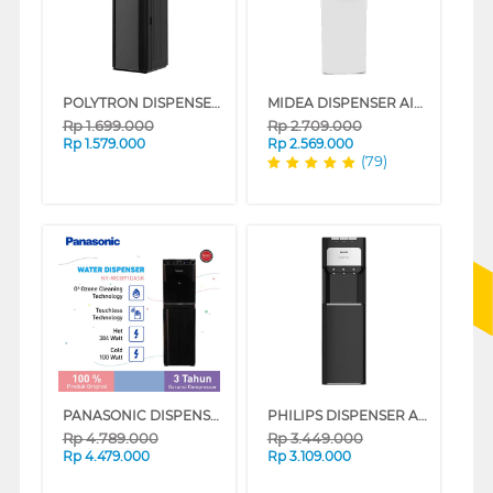
POLYTRON DISPENSER AIR BERDIRI GALON BAWAH STANDING DISPENSER PWC500X
MIDEA DISPENSER AIR BERDIRI GALON BAWAH STANDING DISPENSER YL2036S
Rp
1.699.000
Rp
2.709.000
Rp
1.579.000
Rp
2.569.000
(79)
PANASONIC DISPENSER AIR BERDIRI GALON BAWAH STANDING DISPENSER NY-WDB91DASK
PHILIPS DISPENSER AIR BERDIRI STANDING DISPENSER ADD4970BLACK
Rp
4.789.000
Rp
3.449.000
Rp
4.479.000
Rp
3.109.000