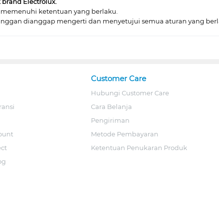
brand Electrolux.
 memenuhi ketentuan yang berlaku.
nggan dianggap mengerti dan menyetujui semua aturan yang berl
Customer Care
Hubungi Customer Care
ransi
Cara Belanja
Pengiriman
ount
Metode Pembayaran
ect
Ketentuan Penukaran Produk
og