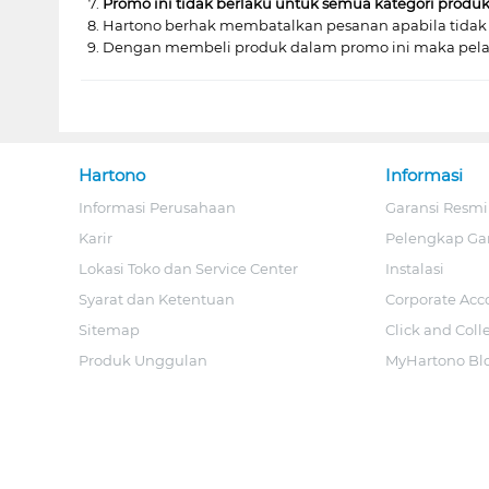
Promo ini tidak berlaku untuk semua kategori produk 
Hartono berhak membatalkan pesanan apabila tidak
Dengan membeli produk dalam promo ini maka pela
Hartono
Informasi
Informasi Perusahaan
Garansi Resmi
Karir
Pelengkap Ga
Lokasi Toko dan Service Center
Instalasi
Syarat dan Ketentuan
Corporate Acc
Sitemap
Click and Coll
Produk Unggulan
MyHartono Bl