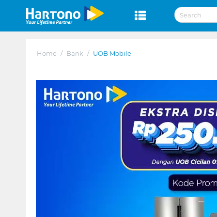
Home
/
Bank
/
UOB Mobile