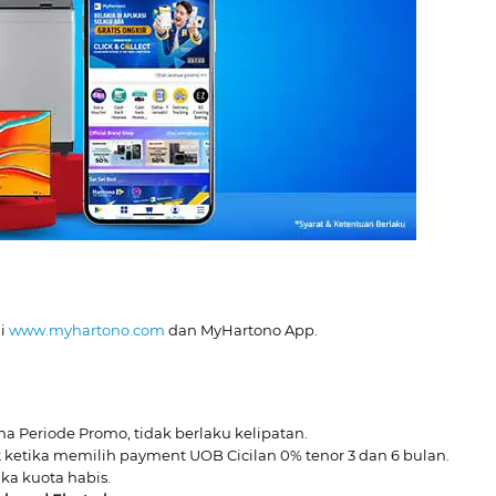
di
www.myhartono.com
dan MyHartono App.
ma Periode Promo, tidak berlaku kelipatan.
ketika memilih payment UOB Cicilan 0% tenor 3 dan 6 bulan.
ka kuota habis.