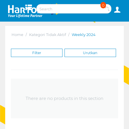
0
Home
/
Kategori Tidak Aktif
/
Weekly 2024
Filter
Urutkan
There are no products in this section