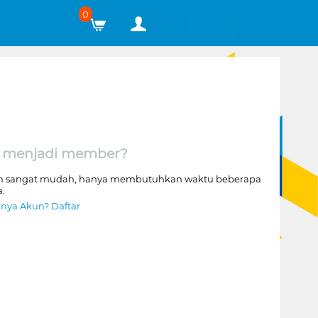
0
 menjadi member?
n sangat mudah, hanya membutuhkan waktu beberapa
a.
nya Akun? Daftar