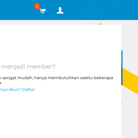
0
 menjadi member?
n sangat mudah, hanya membutuhkan waktu beberapa
a.
nya Akun? Daftar