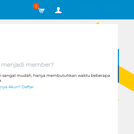
0
 menjadi member?
n sangat mudah, hanya membutuhkan waktu beberapa
a.
nya Akun? Daftar