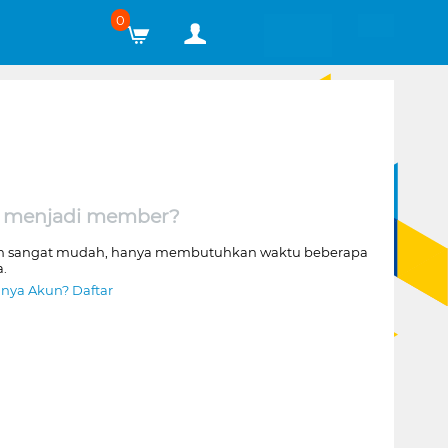
0
 menjadi member?
n sangat mudah, hanya membutuhkan waktu beberapa
a.
nya Akun? Daftar