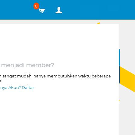
0
 menjadi member?
n sangat mudah, hanya membutuhkan waktu beberapa
a.
nya Akun? Daftar