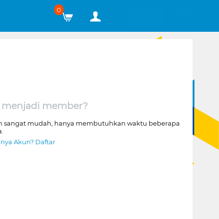
0
 menjadi member?
n sangat mudah, hanya membutuhkan waktu beberapa
a.
nya Akun? Daftar