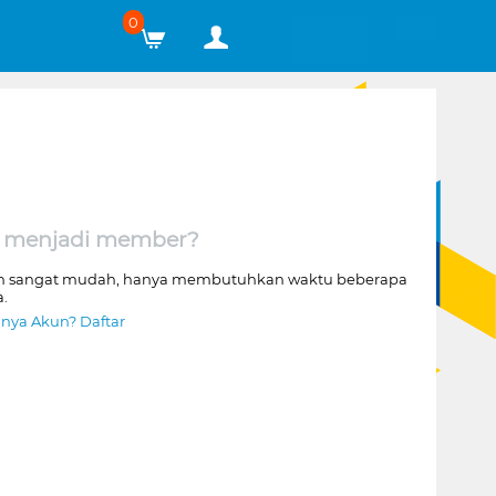
0
 menjadi member?
n sangat mudah, hanya membutuhkan waktu beberapa
a.
nya Akun? Daftar