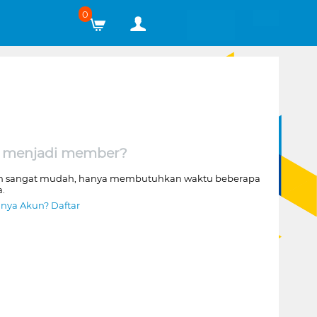
0
 menjadi member?
n sangat mudah, hanya membutuhkan waktu beberapa
a.
nya Akun? Daftar