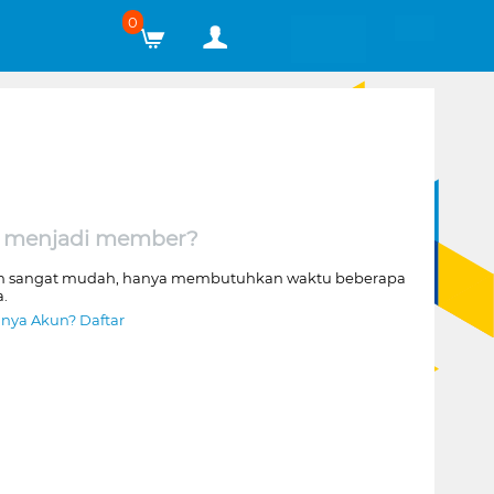
0
 menjadi member?
n sangat mudah, hanya membutuhkan waktu beberapa
a.
nya Akun? Daftar