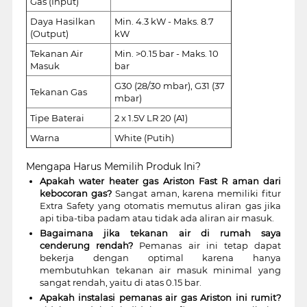
Gas (Input)
Daya Hasilkan
Min. 4.3 kW - Maks. 8.7
(Output)
kW
Tekanan Air
Min. >0.15 bar - Maks. 10
Masuk
bar
G30 (28/30 mbar), G31 (37
Tekanan Gas
mbar)
Tipe Baterai
2 x 1.5V LR 20 (A1)
Warna
White (Putih)
Mengapa Harus Memilih Produk Ini?
Apakah water heater gas Ariston Fast R aman dari
kebocoran gas?
Sangat aman, karena memiliki fitur
Extra Safety yang otomatis memutus aliran gas jika
api tiba-tiba padam atau tidak ada aliran air masuk.
Bagaimana jika tekanan air di rumah saya
cenderung rendah?
Pemanas air ini tetap dapat
bekerja dengan optimal karena hanya
membutuhkan tekanan air masuk minimal yang
sangat rendah, yaitu di atas 0.15 bar.
Apakah instalasi pemanas air gas Ariston ini rumit?