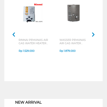
RINNAI PEMANAS AIR
WASSER PEMANAS
MID
GAS WATER HEATER
AIR GAS WATER
GAS
REU5CFC
HEATER WH506A_B
JSD1
Rp
1.529.000
Rp
1.879.000
Rp
1
1
NEW ARRIVAL