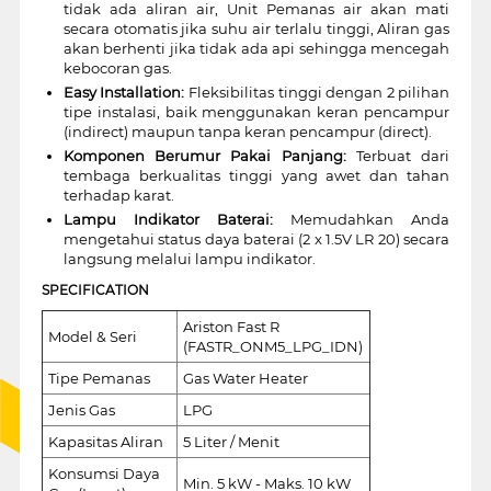
tidak ada aliran air, Unit Pemanas air akan mati
secara otomatis jika suhu air terlalu tinggi, Aliran gas
akan berhenti jika tidak ada api sehingga mencegah
kebocoran gas.
Easy Installation:
Fleksibilitas tinggi dengan 2 pilihan
tipe instalasi, baik menggunakan keran pencampur
(indirect) maupun tanpa keran pencampur (direct).
Komponen Berumur Pakai Panjang:
Terbuat dari
tembaga berkualitas tinggi yang awet dan tahan
terhadap karat.
Lampu Indikator Baterai:
Memudahkan Anda
mengetahui status daya baterai (2 x 1.5V LR 20) secara
langsung melalui lampu indikator.
SPECIFICATION
Ariston Fast R
Model & Seri
(FASTR_ONM5_LPG_IDN)
Tipe Pemanas
Gas Water Heater
Jenis Gas
LPG
Kapasitas Aliran
5 Liter / Menit
Konsumsi Daya
Min. 5 kW - Maks. 10 kW