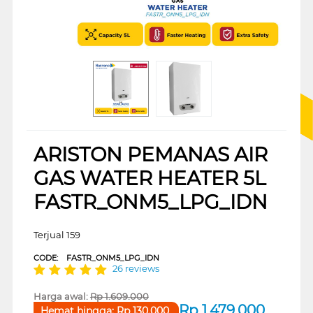
ARISTON PEMANAS AIR
GAS WATER HEATER 5L
FASTR_ONM5_LPG_IDN
Terjual 159
CODE:
FASTR_ONM5_LPG_IDN
26 reviews
Harga awal:
Rp
1.609.000
Rp
1.479.000
Hemat hingga:
Rp
130.000