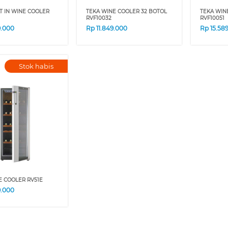
T IN WINE COOLER
TEKA WINE COOLER 32 BOTOL
TEKA WIN
RVF10032
RVF10051
9.000
Rp
11.849.000
Rp
15.58
Stok habis
E COOLER RV51E
9.000