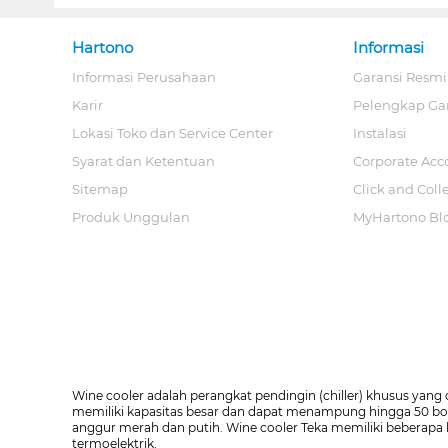
Hartono
Informasi
Informasi Perusahaan
Garansi Resmi
Karir
Pelengkap Ga
Lokasi Toko dan Service Center
Instalasi
Syarat dan Ketentuan
Corporate Acc
Sitemap
Click and Coll
Produk Unggulan
MyHartono Bl
Wine cooler adalah perangkat pendingin (chiller) khusus ya
memiliki kapasitas besar dan dapat menampung hingga 50 botol
anggur merah dan putih. Wine cooler Teka memiliki beberapa k
termoelektrik.