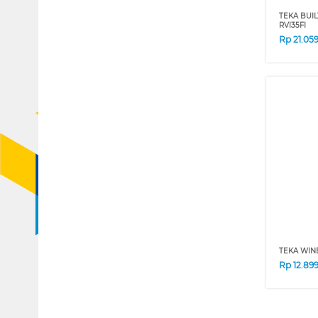
TEKA BUIL
RVI35FI
Rp
21.05
TEKA WIN
Rp
12.89