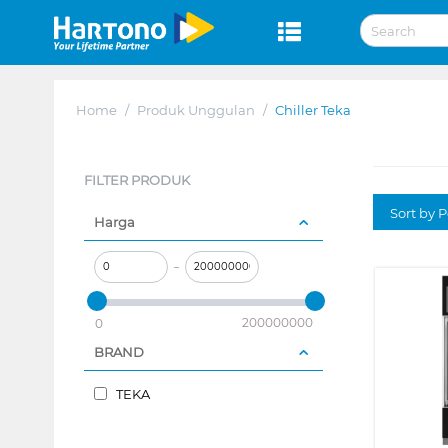
Home
/
Produk Unggulan
/
Chiller Teka
FILTER PRODUK
Sort by P
Harga
–
200000000
0
BRAND
TEKA