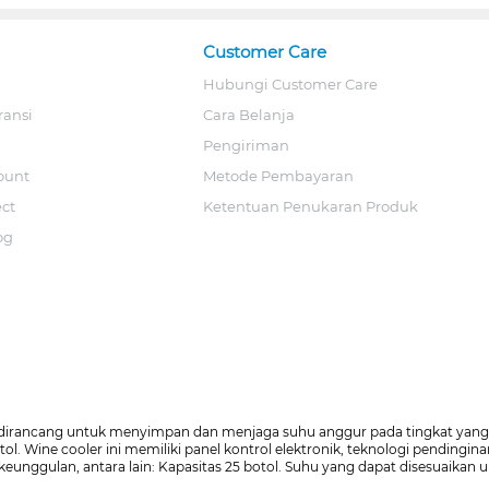
Customer Care
Hubungi Customer Care
ransi
Cara Belanja
Pengiriman
ount
Metode Pembayaran
ect
Ketentuan Penukaran Produk
og
ng dirancang untuk menyimpan dan menjaga suhu anggur pada tingkat yan
. Wine cooler ini memiliki panel kontrol elektronik, teknologi pendingin
eunggulan, antara lain: Kapasitas 25 botol. Suhu yang dapat disesuaikan 